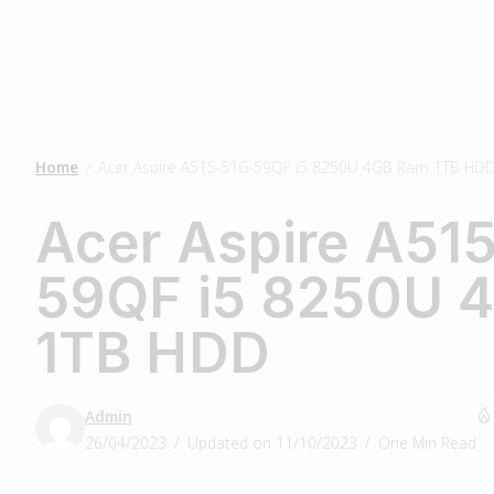
Home
Acer Aspire A515-51G-59QF i5 8250U 4GB Ram 1TB HD
/
Acer Aspire A51
59QF i5 8250U 
1TB HDD
Admin
26/04/2023
Updated on 11/10/2023
One Min Read