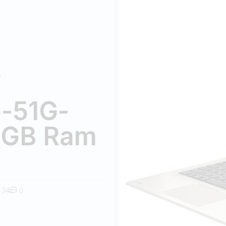
D
5-51G-
4GB Ram
34
0