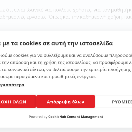
με ότι είναι ιδανικό για πολλούς χρήστες, για τον μαθητή κ
καθημερινές εργασίες. Όπως και την καθημερινή χρήση, παι
 με τα cookies σε αυτή την ιστοσελίδα
Μοίρασε το άρθρο
ιούμε cookies για να συλλέξουμε και να αναλύσουμε πληροφορ
ε την απόδοση και τη χρήση της ιστοσελίδας, να προσφέρουμε λ
ε τα κοινωνικά δίκτυα, να βελτιώσουμε την εμπειρία πλοήγησης 
σουμε περιεχόμενο και προωθητικές ενέργειες.
ερισσότερα
ΔΟΧΗ ΟΛΩΝ
Απόρριψη όλων
ΡΥΘΜΙΣΕ
Powered by
CookieHub Consent Management