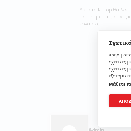
Αυτο το laptop θα λέγα
φοιτητή και τις απλές 
εργασίες.
Σχετικά
Χρησιμοπο
σχετικές μ
σχετικές μ
εξατομικεύ
Μάθετε π
ΑΠΟ
Admin