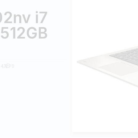
2nv i7
 512GB
43
0