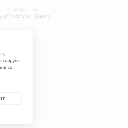
αι το σχολείο, τον
χνίδια αλλα και βαρίες
ίες
ειτουργίες
και να
ΙΣ