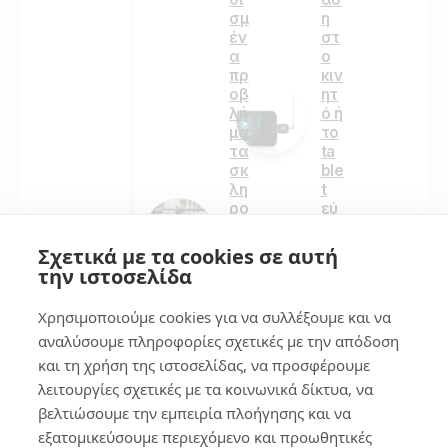
σμ
η
έν
στ
α
ο
πρ
κιν
οβ
ητ
λή
ό ή
μα
το
τα
ta
σκ
ble
λη
t
ρο
εύ
ύ
κο
δί
λα
Σχετικά με τα cookies σε αυτή
σκ
!
την ιστοσελίδα
ου
κα
Χρησιμοποιούμε cookies για να συλλέξουμε και να
159
ι
αναλύσουμε πληροφορίες σχετικές με την απόδοση
πώ
ς
και τη χρήση της ιστοσελίδας, να προσφέρουμε
να
λειτουργίες σχετικές με τα κοινωνικά δίκτυα, να
7
τα
βελτιώσουμε την εμπειρία πλοήγησης και να
λύ
σε
εξατομικεύσουμε περιεχόμενο και προωθητικές
Βρ