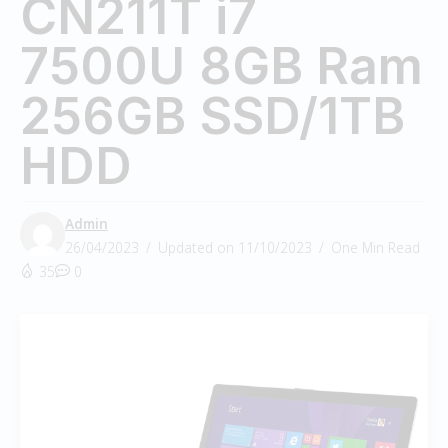
CN211T i7
7500U 8GB Ram
256GB SSD/1TB
HDD
Admin
26/04/2023
Updated on 11/10/2023
One Min Read
35
0