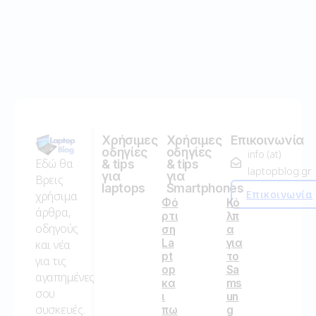
Χρήσιμες
Χρήσιμες
Επικοινωνία
οδηγίες
οδηγίες
info (at)
Εδώ θα
& tips
& tips
laptopblog.gr
για
για
Βρεις
laptops
Smartphones
Επικοινωνία
χρήσιμα
Φό
Κό
άρθρα,
ρτι
λπ
οδηγούς
ση
α
La
για
και νέα
pt
το
για τις
op
Sa
αγαπημένες
κα
ms
σου
ι
un
συσκευές.
πω
g