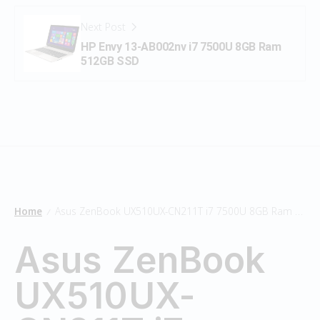
Next Post
HP Envy 13-AB002nv i7 7500U 8GB Ram
512GB SSD
Home
Asus ZenBook UX510UX-CN211T i7 7500U 8GB Ram 256GB SSD/1TB HDD
/
Asus ZenBook
UX510UX-