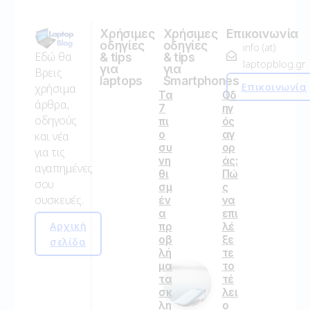
Χρήσιμες
Χρήσιμες
Επικοινωνία
οδηγίες
οδηγίες
info (at)
Εδώ θα
& tips
& tips
laptopblog.gr
για
για
Βρεις
laptops
Smartphones
Επικοινωνία
χρήσιμα
Τα
Οδ
άρθρα,
7
ηγ
οδηγούς
πι
ός
ο
αγ
και νέα
συ
ορ
για τις
νη
άς:
αγαπημένες
θι
Πώ
σου
σμ
ς
συσκευές.
έν
να
α
επι
Αρχική
πρ
λέ
οβ
ξε
σελίδα
λή
τε
μα
το
τα
τέ
σκ
λει
λη
ο