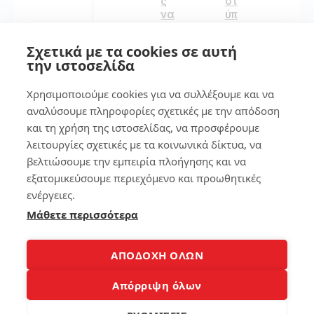
ς
οτ
να
ύπ
φο
ωμ
ρτί
α
Σχετικά με τα cookies σε αυτή
σω
στ
την ιστοσελίδα
το
ο
λά
sm
Χρησιμοποιούμε cookies για να συλλέξουμε και να
πτ
art
οπ
ph
αναλύσουμε πληροφορίες σχετικές με την απόδοση
χω
on
και τη χρήση της ιστοσελίδας, να προσφέρουμε
ρίς
e
λειτουργίες σχετικές με τα κοινωνικά δίκτυα, να
φο
ρτι
βελτιώσουμε την εμπειρία πλοήγησης και να
134
στ
εξατομικεύσουμε περιεχόμενο και προωθητικές
ή
ενέργειες.
Μάθετε περισσότερα
7
514
7
ΑΠΟΔΟΧΗ ΟΛΩΝ
τρ
3
όπ
Απόρριψη όλων
οι
Δε
για