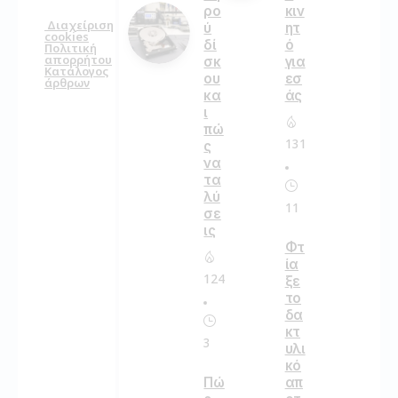
ρο
κιν
Διαχείριση
ύ
ητ
cookies
δί
ό
Πολιτική
απορρήτου
σκ
για
Κατάλογος
ου
εσ
άρθρων
κα
άς
ι
πώ
131
ς
να
τα
λύ
11
σε
ις
Φτ
ία
124
ξε
το
δα
κτ
3
υλι
κό
Πώ
απ