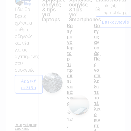
οδηγίες
οδηγίες
info (at)
Εδώ θα
& tips
& tips
laptopblog.gr
για
για
Βρεις
laptops
Smartphones
Επικοινωνία
χρήσιμα
Βρ
Οδ
άρθρα,
εγ
ηγ
οδηγούς
μέ
ός
νο
αγ
και νέα
lap
ορ
για τις
to
άς:
αγαπημένες
p –
Πώ
σου
τι
ς
συσκευές.
πρ
να
έπ
επι
Αρχική
ει
λέ
να
ξε
σελίδα
κά
τε
νει
το
ς
τέ
λει
ο
121
κιν
Διαχείριση
ητ
cookies