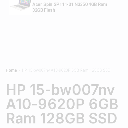
Acer Spin SP111-31 N3350 4GB Ram
32GB Flash
Home
HP 15-bw007nv A10-9620P 6GB Ram 128GB SSD
/
HP 15-bw007nv
A10-9620P 6GB
Ram 128GB SSD