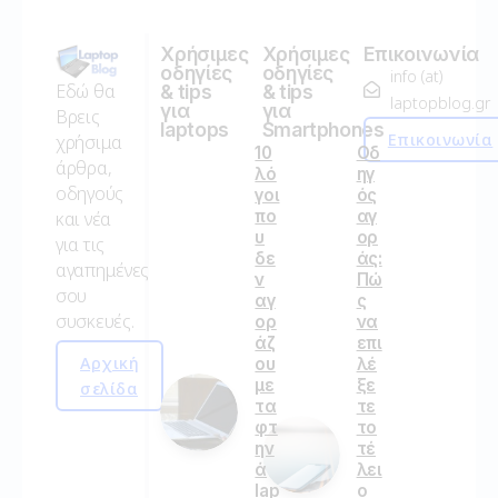
Χρήσιμες
Χρήσιμες
Επικοινωνία
οδηγίες
οδηγίες
info (at)
Εδώ θα
& tips
& tips
laptopblog.gr
για
για
Βρεις
laptops
Smartphones
Επικοινωνία
χρήσιμα
10
Οδ
άρθρα,
λό
ηγ
οδηγούς
γοι
ός
πο
αγ
και νέα
υ
ορ
για τις
δε
άς:
αγαπημένες
ν
Πώ
σου
αγ
ς
συσκευές.
ορ
να
άζ
επι
Αρχική
ου
λέ
με
ξε
σελίδα
τα
τε
φτ
το
ην
τέ
ά
λει
lap
ο