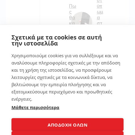
οτ
ύπ
Πω
ωμ
ς
α
θα
στ
κα
ο
θα
sm
ρί
Σχετικά με τα cookies σε αυτή
art
σε
την ιστοσελίδα
ph
ις
on
το
Χρησιμοποιούμε cookies για να συλλέξουμε και να
e
La
αναλύσουμε πληροφορίες σχετικές με την απόδοση
pt
op
και τη χρήση της ιστοσελίδας, να προσφέρουμε
134
σο
λειτουργίες σχετικές με τα κοινωνικά δίκτυα, να
υ
βελτιώσουμε την εμπειρία πλοήγησης και να
εξατομικεύσουμε περιεχόμενο και προωθητικές
7
173
ενέργειες.
Μάθετε περισσότερα
7
τρ
4
όπ
ΑΠΟΔΟΧΗ ΟΛΩΝ
οι
για
Κα