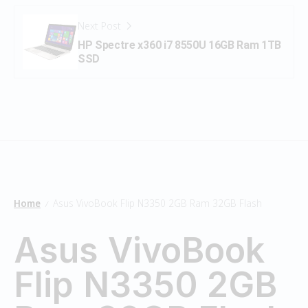
Next Post
HP Spectre x360 i7 8550U 16GB Ram 1TB
SSD
Home
Asus VivoBook Flip N3350 2GB Ram 32GB Flash
/
Asus VivoBook
Flip N3350 2GB