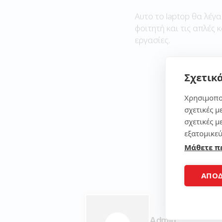
Αυτο το laptop θα λέγα
φοιτητή και τις απλές 
εργασίες.
Σχετικά
Χρησιμοπο
σχετικές μ
σχετικές μ
εξατομικεύ
Μάθετε π
ΑΠΟ
Admin