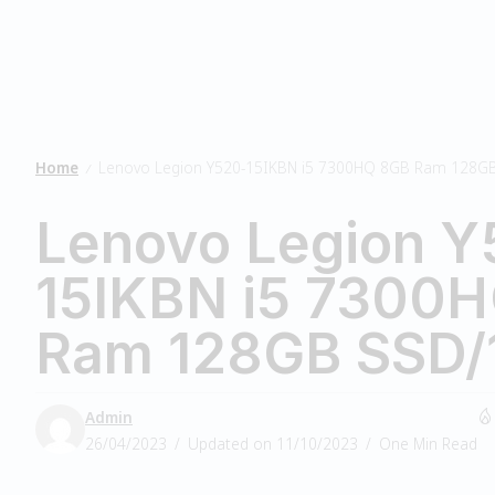
Home
Lenovo Legion Y520-15IKBN i5 7300HQ 8GB Ram 128G
/
Lenovo Legion Y
15IKBN i5 7300
Ram 128GB SSD/
Admin
26/04/2023
Updated on 11/10/2023
One Min Read