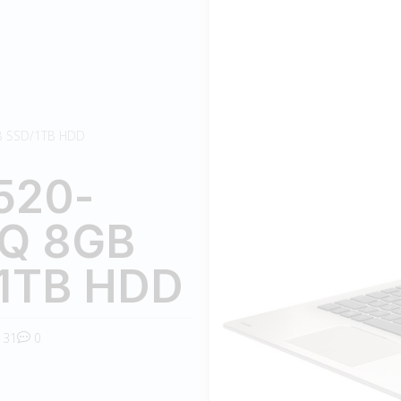
B SSD/1TB HDD
520-
HQ 8GB
1TB HDD
31
0