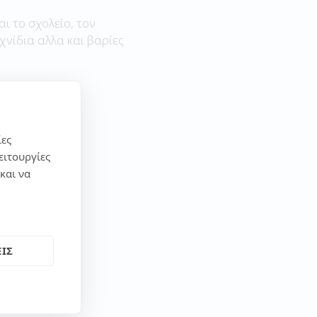
αι το σχολείο, τον
χνίδια αλλα και βαρίες
ίες
ειτουργίες
και να
ΙΣ