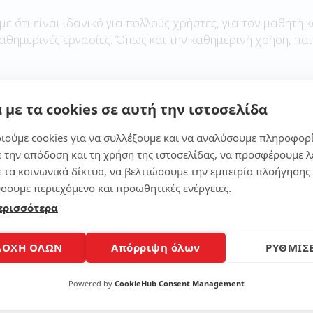
με ότι είναι ιδανικό για πολλούς χρήστες, για τον μαθητή κ
καθημερινές εργασίες. Όπως και την καθημερινή χρήση, παι
 με τα cookies σε αυτή την ιστοσελίδα
Μοίρασε το άρθρο
ιούμε cookies για να συλλέξουμε και να αναλύσουμε πληροφορ
ε την απόδοση και τη χρήση της ιστοσελίδας, να προσφέρουμε λ
ε τα κοινωνικά δίκτυα, να βελτιώσουμε την εμπειρία πλοήγησης 
σουμε περιεχόμενο και προωθητικές ενέργειες.
ερισσότερα
ΔΟΧΗ ΟΛΩΝ
Απόρριψη όλων
ΡΥΘΜΙΣΕ
Powered by
CookieHub Consent Management