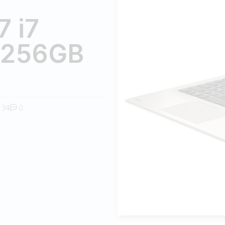
7 i7
 256GB
34
0