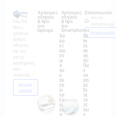
Χρήσιμες
Χρήσιμες
Επικοινωνία
οδηγίες
οδηγίες
info (at)
Εδώ θα
& tips
& tips
laptopblog.gr
για
για
Βρεις
laptops
Smartphones
Επικοινωνία
χρήσιμα
Χα
Οδ
άρθρα,
ρα
ηγ
οδηγούς
κτ
ός
ηρι
αγ
και νέα
στ
ορ
για τις
ικ
άς:
αγαπημένες
ά
Πώ
σου
πο
ς
συσκευές.
υ
να
πρ
επι
Αρχική
έπ
λέ
ει
ξε
σελίδα
να
τε
έχ
το
ει
τέ
εν
λει
α
ο