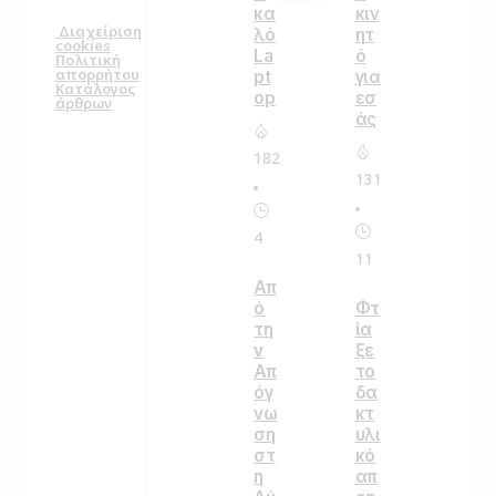
κα
κιν
Διαχείριση
λό
ητ
cookies
La
ό
Πολιτική
απορρήτου
pt
για
Κατάλογος
op
εσ
άρθρων
άς
182
131
4
11
Απ
ό
Φτ
τη
ία
ν
ξε
Απ
το
όγ
δα
νω
κτ
ση
υλι
στ
κό
η
απ