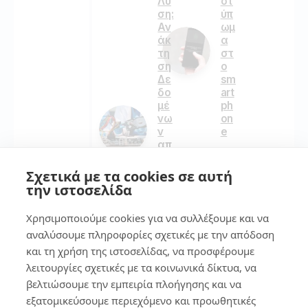
Λύ
οτ
ση:
ύπ
Αν
ωμ
άκ
α
τη
στ
ση
ο
Δε
sm
δο
art
μέ
ph
νω
on
ν
e
απ
ό
137
Σκ
Σχετικά με τα cookies σε αυτή
λη
την ιστοσελίδα
ρό
Δί
Χρησιμοποιούμε cookies για να συλλέξουμε και να
7
σκ
αναλύσουμε πληροφορίες σχετικές με την απόδοση
ο
Χω
7
και τη χρήση της ιστοσελίδας, να προσφέρουμε
ρίς
τρ
λειτουργίες σχετικές με τα κοινωνικά δίκτυα, να
Πα
όπ
βελτιώσουμε την εμπειρία πλοήγησης και να
νικ
οι
εξατομικεύσουμε περιεχόμενο και προωθητικές
ό!
για