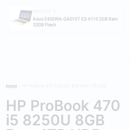
Next Post
Asus E402WA-GA010T E2-6110 2GB Ram
32GB Flash
Home
HP ProBook 470 i5 8250U 8GB Ram 1TB HDD
/
HP ProBook 470
i5 8250U 8GB