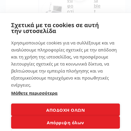
να
ta
φο
ble
ρτί
t
σε
εύ
τε
κο
Σχετικά με τα cookies σε αυτή
σω
λα
την ιστοσελίδα
στ
!
ά
Χρησιμοποιούμε cookies για να συλλέξουμε και να
αναλύσουμε πληροφορίες σχετικές με την απόδοση
157
273
και τη χρήση της ιστοσελίδας, να προσφέρουμε
λειτουργίες σχετικές με τα κοινωνικά δίκτυα, να
βελτιώσουμε την εμπειρία πλοήγησης και να
7
4
εξατομικεύσουμε περιεχόμενο και προωθητικές
Βρ
ενέργειες.
Τι
ες
Μάθετε περισσότερα
λά
το
πτ
κιν
οπ
ητ
ΑΠΟΔΟΧΗ ΟΛΩΝ
να
ό
πά
σο
Απόρριψη όλων
ρω
υ
στ