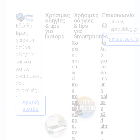
Χρήσιμες
Χρήσιμες
Επικοινωνία
οδηγίες
οδηγίες
info (at)
Εδώ θα
& tips
& tips
laptopblog.gr
για
για
Βρεις
laptops
Smartphones
Επικοινωνία
χρήσιμα
Χα
Κό
άρθρα,
ρα
λπ
οδηγούς
κτ
α
ηρι
για
και νέα
στ
το
για τις
ικ
Sa
αγαπημένες
ά
ms
σου
πο
un
συσκευές.
υ
g
πρ
gal
Αρχική
έπ
ax
ει
y
σελίδα
να
s2
έχ
4
ει
ultr
εν
a
α