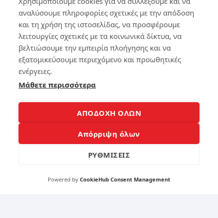
Χρησιμοποιούμε cookies για να συλλέξουμε και να
La
σο
pt
υ
αναλύσουμε πληροφορίες σχετικές με την απόδοση
op
στ
και τη χρήση της ιστοσελίδας, να προσφέρουμε
ο
λειτουργίες σχετικές με τα κοινωνικά δίκτυα, να
αθ
183
βελτιώσουμε την εμπειρία πλοήγησης και να
όρ
υβ
εξατομικεύσουμε περιεχόμενο και προωθητικές
ο
ενέργειες.
4
Μάθετε περισσότερα
160
Πά
ρε
ΑΠΟΔΟΧΗ ΟΛΩΝ
scr
11
ee
Απόρριψη όλων
ns
ho
Συ
ΡΥΘΜΙΣΕΙΣ
t
μβ
στ
ου
ο
λέ
Powered by
CookieHub Consent Management
lap
ς
to
για
p
να
10
βγ