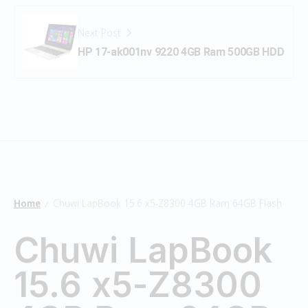
Next Post
HP 17-ak001nv 9220 4GB Ram 500GB HDD
Home
Chuwi LapBook 15.6 x5-Z8300 4GB Ram 64GB Flash
/
Chuwi LapBook
15.6 x5-Z8300