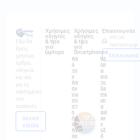
Χρήσιμες
Χρήσιμες
Επικοινωνία
οδηγίες
οδηγίες
info (at)
Εδώ θα
& tips
& tips
laptopblog.gr
για
για
Βρεις
laptops
Smartphones
Επικοινωνία
χρήσιμα
Απ
Κό
άρθρα,
ό
λπ
οδηγούς
τη
α
ν
για
και νέα
Απ
το
για τις
όγ
Sa
αγαπημένες
νω
ms
σου
ση
un
συσκευές.
στ
g
η
gal
Αρχική
Λύ
ax
ση:
y
σελίδα
Αν
s2
άκ
4