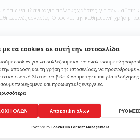
με ότι είναι ιδανικό για πολλούς χρήστες, για τον μαθητή κ
καθημερινές εργασίες. Όπως και την καθημερινή χρήση, παι
 με τα cookies σε αυτή την ιστοσελίδα
Μοίρασε το άρθρο
ιούμε cookies για να συλλέξουμε και να αναλύσουμε πληροφορ
ε την απόδοση και τη χρήση της ιστοσελίδας, να προσφέρουμε λ
ε τα κοινωνικά δίκτυα, να βελτιώσουμε την εμπειρία πλοήγησης 
σουμε περιεχόμενο και προωθητικές ενέργειες.
ερισσότερα
ΔΟΧΗ ΟΛΩΝ
Απόρριψη όλων
ΡΥΘΜΙΣΕ
Powered by
CookieHub Consent Management