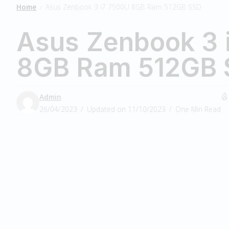
Home
Asus Zenbook 3 i7 7500U 8GB Ram 512GB SSD
/
Asus Zenbook 3 
8GB Ram 512GB
Admin
26/04/2023
Updated on 11/10/2023
One Min Read