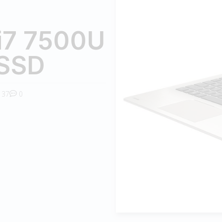
i7 7500U
 SSD
37
0