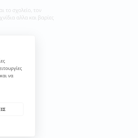
αι το σχολείο, τον
χνίδια αλλα και βαρίες
ίες
ειτουργίες
και να
ΙΣ