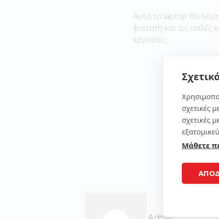
Αυτο το laptop θα λέγα
φοιτητή και τις απλές 
εργασίες.
Σχετικά
Χρησιμοπο
σχετικές μ
σχετικές μ
εξατομικεύ
Μάθετε π
ΑΠΟ
Admin