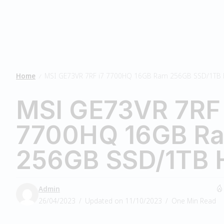
Home
MSI GE73VR 7RF i7 7700HQ 16GB Ram 256GB SSD/1TB
/
MSI GE73VR 7RF 
7700HQ 16GB R
256GB SSD/1TB
Admin
26/04/2023
Updated on 11/10/2023
One Min Read