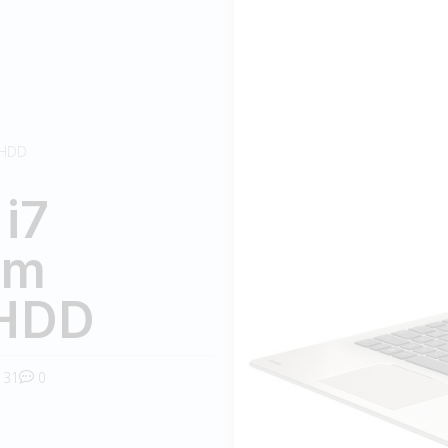
 HDD
i7
am
 HDD
31
0