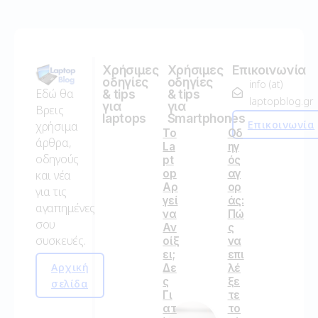
Χρήσιμες
Χρήσιμες
Επικοινωνία
οδηγίες
οδηγίες
info (at)
Εδώ θα
& tips
& tips
laptopblog.gr
για
για
Βρεις
laptops
Smartphones
Επικοινωνία
χρήσιμα
Το
Οδ
άρθρα,
La
ηγ
οδηγούς
pt
ός
op
αγ
και νέα
Αρ
ορ
για τις
γεί
άς:
αγαπημένες
να
Πώ
σου
Αν
ς
συσκευές.
οίξ
να
ει;
επι
Αρχική
Δε
λέ
ς
ξε
σελίδα
Γι
τε
ατ
το