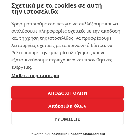
όπ
Σχετικά με τα cookies σε αυτή
οι
την ιστοσελίδα
για
να
4
Χρησιμοποιούμε cookies για να συλλέξουμε και να
κά
νε
αναλύσουμε πληροφορίες σχετικές με την απόδοση
Δε
τε
και τη χρήση της ιστοσελίδας, να προσφέρουμε
ν
το
λειτουργίες σχετικές με τα κοινωνικά δίκτυα, να
Βλ
Sm
βελτιώσουμε την εμπειρία πλοήγησης και να
έπ
art
ει
Ph
εξατομικεύσουμε περιεχόμενο και προωθητικές
το
on
ενέργειες.
Wi
e
Μάθετε περισσότερα
Fi
έξ
το
υπ
La
νο
pt
ΑΠΟΔΟΧΗ ΟΛΩΝ
op;
137
Ο
Απόρριψη όλων
Πλ
ήρ
ΡΥΘΜΙΣΕΙΣ
ης
4
Οδ
ηγ
Powered by
CookieHub Consent Management