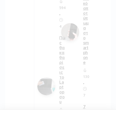
κό
594
απ
οτ
ύπ
ωμ
4
α
στ
Πω
ο
ς
sm
θα
art
κα
ph
θα
on
ρί
e
σε
ις
130
το
La
pt
op
7
σο
υ
7
τρ
167