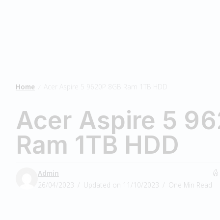
Home
Acer Aspire 5 9620P 8GB Ram 1TB HDD
/
Acer Aspire 5 9
Ram 1TB HDD
Admin
26/04/2023
Updated on 11/10/2023
One Min Read