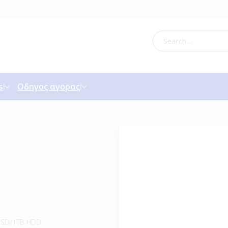
s
Οδηγος αγορας
SSD/1TB HDD