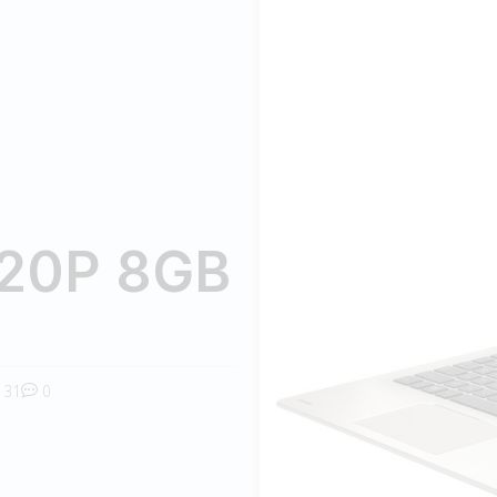
620P 8GB
31
0