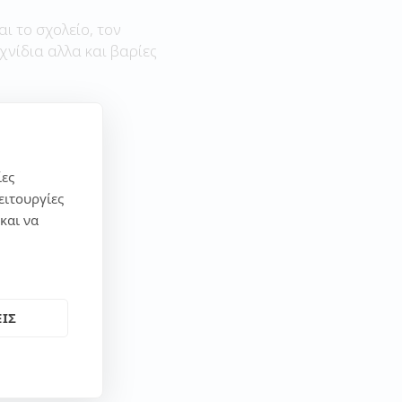
αι το σχολείο, τον
χνίδια αλλα και βαρίες
ίες
ειτουργίες
και να
ΙΣ