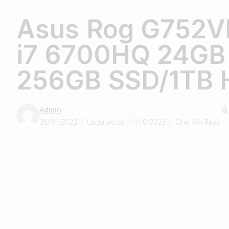
Asus Rog G752V
i7 6700HQ 24GB
256GB SSD/1TB
Admin
26/04/2023
Updated on 11/10/2023
One Min Read