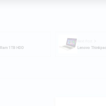
Next Post
B Ram 1TB HDD
Lenovo Thinkpa