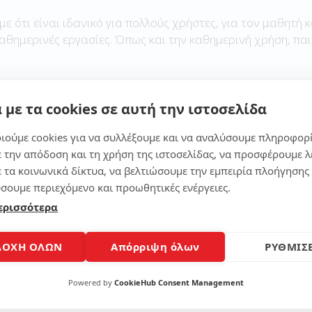
με ότι είναι ιδανικό για πολλούς χρήστες, για τον μαθητή κ
καθημερινές εργασίες. Όπως και την καθημερινή χρήση, παι
 με τα cookies σε αυτή την ιστοσελίδα
Μοίρασε το άρθρο
ιούμε cookies για να συλλέξουμε και να αναλύσουμε πληροφορ
ε την απόδοση και τη χρήση της ιστοσελίδας, να προσφέρουμε λ
ε τα κοινωνικά δίκτυα, να βελτιώσουμε την εμπειρία πλοήγησης 
σουμε περιεχόμενο και προωθητικές ενέργειες.
ερισσότερα
ΔΟΧΗ ΟΛΩΝ
Απόρριψη όλων
ΡΥΘΜΙΣΕ
Powered by
CookieHub Consent Management