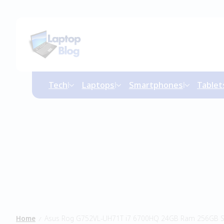
Tech
Laptops
Smartphones
Tablet
Home
Asus Rog G752VL-UH71T i7 6700HQ 24GB Ram 256GB 
/