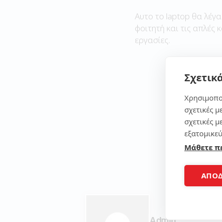
Αυτο το laptop θα λέγα
φοιτητή και τις απλές 
εργασίες.
Σχετικά
Χρησιμοπο
σχετικές μ
σχετικές μ
εξατομικεύ
Μάθετε π
ΑΠΟ
Admin