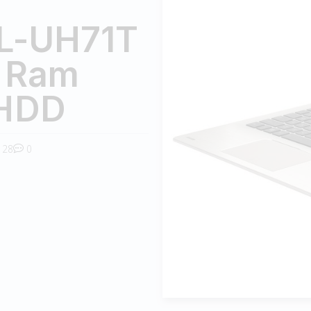
L-UH71T
 Ram
 HDD
28
0