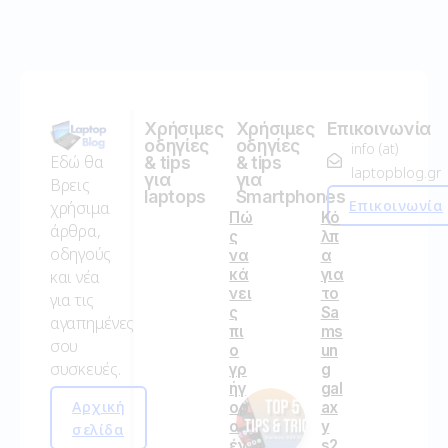
Χρήσιμες
Χρήσιμες
Επικοινωνία
οδηγίες
οδηγίες
info (at)
Εδώ θα
& tips
& tips
laptopblog.gr
για
για
Βρεις
laptops
Smartphones
Επικοινωνία
χρήσιμα
Πώ
Κό
άρθρα,
ς
λπ
οδηγούς
να
α
κά
για
και νέα
νει
το
για τις
ς
Sa
αγαπημένες
πι
ms
σου
ο
un
συσκευές.
γρ
g
ήγ
gal
Αρχική
ορ
ax
ο
y
σελίδα
έν
s2