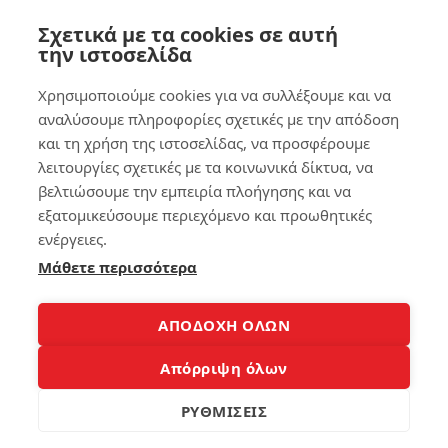
για
Σχετικά με τα cookies σε αυτή
Αξ
να
την ιστοσελίδα
ιό
βγ
πι
άζ
στ
ετ
Χρησιμοποιούμε cookies για να συλλέξουμε και να
α
ε
αναλύσουμε πληροφορίες σχετικές με την απόδοση
La
κα
και τη χρήση της ιστοσελίδας, να προσφέρουμε
pt
λύ
op
τε
λειτουργίες σχετικές με τα κοινωνικά δίκτυα, να
s
ρε
βελτιώσουμε την εμπειρία πλοήγησης και να
τι
ς
εξατομικεύσουμε περιεχόμενο και προωθητικές
πρ
φ
ενέργειες.
έπ
ωτ
ει
ογ
Μάθετε περισσότερα
να
ρα
πρ
φί
οσ
ες
ΑΠΟΔΟΧΗ ΟΛΩΝ
έξ
με
ετ
το
Απόρριψη όλων
ε
iPh
on
ΡΥΘΜΙΣΕΙΣ
e
243
σα