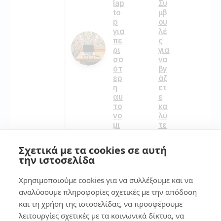
lap
Συ
to
μβ
p
ου
για
λέ
πε
ς
ρι
για
σσ
να
ότ
βγ
ερ
άζ
η
ετ
αυ
ε
το
κα
νο
λύ
μι
τε
α
ρε
ς
Σχετικά με τα cookies σε αυτή
φ
την ιστοσελίδα
244
ωτ
ογ
Χρησιμοποιούμε cookies για να συλλέξουμε και να
ρα
φί
αναλύσουμε πληροφορίες σχετικές με την απόδοση
6
ες
και τη χρήση της ιστοσελίδας, να προσφέρουμε
με
λειτουργίες σχετικές με τα κοινωνικά δίκτυα, να
Το
το