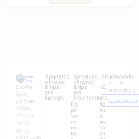
Χρήσιμες
Χρήσιμες
Επικοινωνία
οδηγίες
οδηγίες
info (at)
Εδώ θα
& tips
& tips
laptopblog.gr
για
για
Βρεις
laptops
Smartphones
Επικοινωνία
χρήσιμα
Πά
Κό
άρθρα,
ρε
λπ
οδηγούς
scr
α
ee
για
και νέα
ns
το
για τις
ho
Sa
αγαπημένες