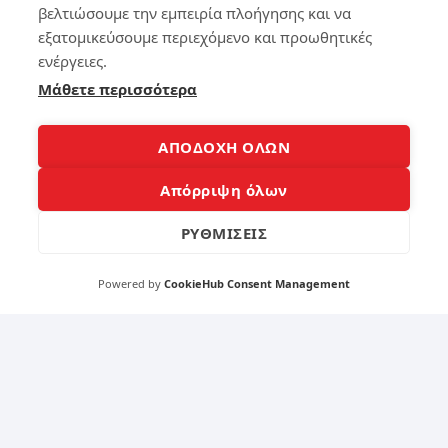
βελτιώσουμε την εμπειρία πλοήγησης και να
La
iPh
pt
on
εξατομικεύσουμε περιεχόμενο και προωθητικές
op
e
ενέργειες.
Αρ
σα
Μάθετε περισσότερα
γεί
ς
να
Αν
161
ΑΠΟΔΟΧΗ ΟΛΩΝ
οίξ
ει;
Δε
Απόρριψη όλων
ς
3
Γι
ΡΥΘΜΙΣΕΙΣ
ατ
ί
Συ
Powered by
CookieHub Consent Management
μβ
αί
νει
κα
ι
Πώ
ς
θα