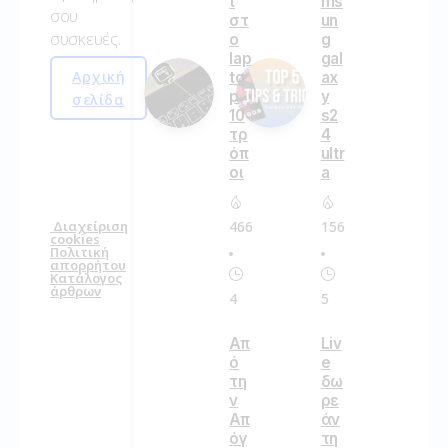
t
ms
σου
στ
un
συσκευές.
ο
g
lap
gal
Αρχική
to
ax
p
y
σελίδα
10
s2
τρ
4
όπ
ultr
οι
a
466
156
Διαχείριση
cookies
Πολιτική
απορρήτου
Κατάλογος
άρθρων
4
5
Απ
Liv
ό
e
τη
δω
ν
ρε
Απ
άν
όγ
τη