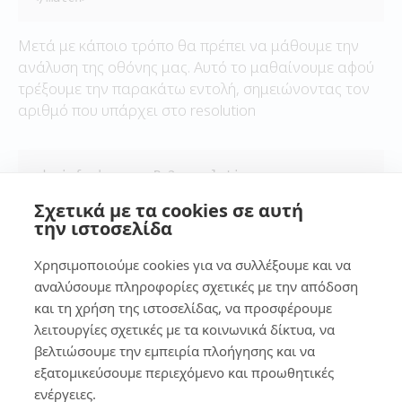
Μετά με κάποιο τρόπο θα πρέπει να μάθουμε την
ανάλυση της οθόνης μας. Αυτό το μαθαίνουμε αφού
τρέξουμε την παρακάτω εντολή, σημειώνοντας τον
αριθμό που υπάρχει στο resolution
xdpyinfo | grep -B 2 resolution
Σχετικά με τα cookies σε αυτή
και επέστρεψε το παρακάτω, φυσικά σημειώνουμε
την ιστοσελίδα
τον αριθμό γιατί θα χρειαστεί παρακάτω
Χρησιμοποιούμε cookies για να συλλέξουμε και να
αναλύσουμε πληροφορίες σχετικές με την απόδοση
και τη χρήση της ιστοσελίδας, να προσφέρουμε
  resolution:    
96
x96 dots per inch
λειτουργίες σχετικές με τα κοινωνικά δίκτυα, να
βελτιώσουμε την εμπειρία πλοήγησης και να
Μπαίνουμε στο στο root folder μας και αν δεν
εξατομικεύσουμε περιεχόμενο και προωθητικές
υπάρχει τότε δημιουργούμε το παρακάτω αρχείο με
ενέργειες.
την βοήθεια του editor :