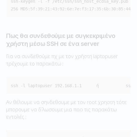
ssh-keygen -l -f /etc/ssh/ssh_host_ecdsa_key.pub -E 
256 MD5:5f:39:21:43:92:6e:7e:f3:17:35:6b:30:85:44:e
Πως θα συνδεθούμε με συγκεκριμένο
χρήστη μέσω SSH σε ένα server
Για να συνδεθούμε πχ με τον χρήστη laptopuser
τρέχουμε το παρακάτω :
ssh -l laptopuser 192.168.1.1      ή           ssh 
Αν θέλουμε να σηνδεθουμε με τον root χρηστη τότε
μπορουμε να δ΄λωσουμε μια παο τις παρακάτω
εντολές :