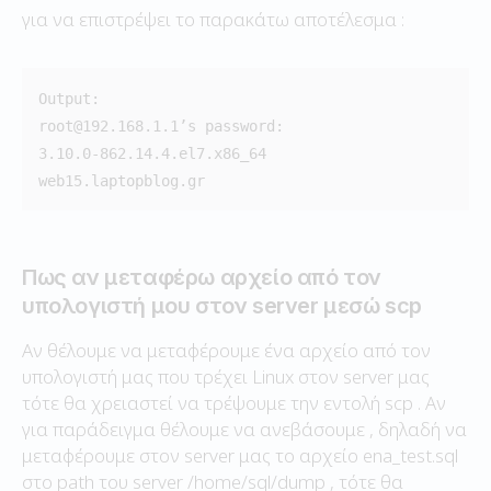
για να επιστρέψει το παρακάτω αποτέλεσμα :
Output:

root@192.168.1.1’s password:

3.10.0-862.14.4.el7.x86_64

web15.laptopblog.gr
Πως αν μεταφέρω αρχείο από τον
υπολογιστή μου στον server μεσώ scp
Αν θέλουμε να μεταφέρουμε ένα αρχείο από τον
υπολογιστή μας που τρέχει Linux στον server μας
τότε θα χρειαστεί να τρέψουμε την εντολή scp . Αν
για παράδειγμα θέλουμε να ανεβάσουμε , δηλαδή να
μεταφέρουμε στον server μας το αρχείο ena_test.sql
στο path του server /home/sql/dump , τότε θα