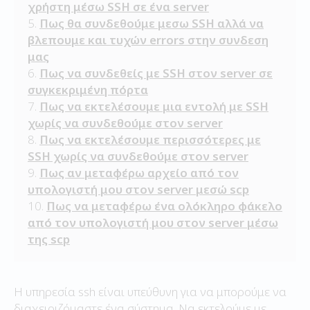
χρήστη μέσω SSH σε ένα server
Πως θα συνδεθούμε μεσω SSH αλλά να
βλεπουμε και τυχών errors στην συνδεση
μας
Πως να συνδεθείς με SSH στον server σε
συγκεκριμένη πόρτα
Πως να εκτελέσουμε μια εντολή με SSH
χωρίς να συνδεθούμε στον server
Πως να εκτελέσουμε περισσότερες με
SSH χωρίς να συνδεθούμε στον server
Πως αν μεταφέρω αρχείο από τον
υπολογιστή μου στον server μεσώ scp
Πως να μεταφέρω ένα ολόκληρο φάκελο
από τον υπολογιστή μου στον server μέσω
της scp
H υπηρεσία ssh είναι υπεύθυνη για να μπορούμε να
διαχειριζόμαστε ένα σύστημα. Να εκτελούμε με