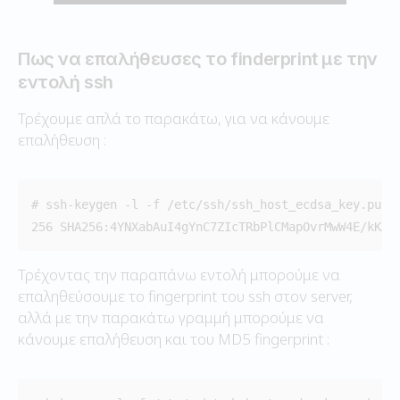
Πως να επαλήθευσες το finderprint με την
εντολή ssh
Τρέχουμε απλά το παρακάτω, για να κάνουμε
επαλήθευση :
# ssh-keygen -l -f /etc/ssh/ssh_host_ecdsa_key.pub

256 SHA256:4YNXabAuI4gYnC7ZIcTRbPlCMapOvrMwW4E/kKAC
Τρέχοντας την παραπάνω εντολή μπορούμε να
επαληθεύσουμε το fingerprint του ssh στον server,
αλλά με την παρακάτω γραμμή μπορούμε να
κάνουμε επαλήθευση και του MD5 fingerprint :