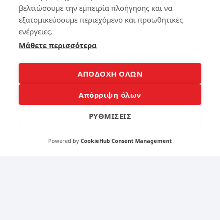
7
βελτιώσουμε την εμπειρία πλοήγησης και να
4
τρ
εξατομικεύσουμε περιεχόμενο και προωθητικές
όπ
ενέργειες.
οι
Απ
για
οσ
Μάθετε περισσότερα
να
υν
κά
δέ
νε
ετ
ΑΠΟΔΟΧΗ ΟΛΩΝ
τε
αι
το
το
Απόρριψη όλων
Sm
πο
art
ντί
ΡΥΘΜΙΣΕΙΣ
Ph
κι
on
στ
e
ο
Powered by
CookieHub Consent Management
έξ
Ma
υπ
cb
νο
oo
k,
πω
140
ς
να
το