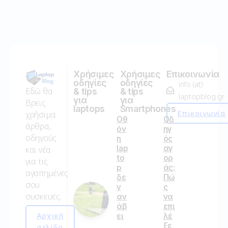
Χρήσιμες
Χρήσιμες
Επικοινωνία
οδηγίες
οδηγίες
info (at)
Εδώ θα
& tips
& tips
laptopblog.gr
για
για
Βρεις
laptops
Smartphones
Επικοινωνία
χρήσιμα
Οθ
Οδ
άρθρα,
όν
ηγ
οδηγούς
η
ός
lap
αγ
και νέα
to
ορ
για τις
p
άς:
αγαπημένες
δε
Πώ
σου
ν
ς
συσκευές.
αν
να
άβ
επι
Αρχική
ει
λέ
ξε
σελίδα