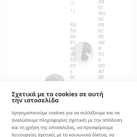
δα
κτ
12
υλι
κό
απ
Χα
οτ
λα
ύπ
σμ
ωμ
έν
α
ος
στ
σκ
ο
λη
sm
ρό
art
ς
ph
δί
on
σκ
e
ος
Σχετικά με τα cookies σε αυτή
lap
την ιστοσελίδα
to
134
p
Χρησιμοποιούμε cookies για να συλλέξουμε και να
αναλύσουμε πληροφορίες σχετικές με την απόδοση
189
7
και τη χρήση της ιστοσελίδας, να προσφέρουμε
λειτουργίες σχετικές με τα κοινωνικά δίκτυα, να