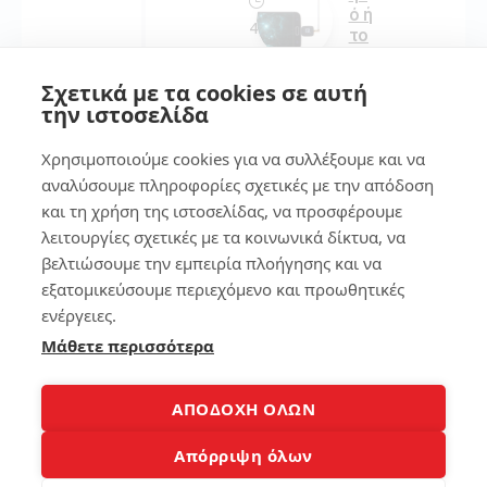
ό ή
4
το
ta
ble
Τι
Σχετικά με τα cookies σε αυτή
t
λά
την ιστοσελίδα
εύ
πτ
κο
οπ
Χρησιμοποιούμε cookies για να συλλέξουμε και να
λα
να
!
πά
αναλύσουμε πληροφορίες σχετικές με την απόδοση
ρω
και τη χρήση της ιστοσελίδας, να προσφέρουμε
λειτουργίες σχετικές με τα κοινωνικά δίκτυα, να
156
192
βελτιώσουμε την εμπειρία πλοήγησης και να
εξατομικεύσουμε περιεχόμενο και προωθητικές
ενέργειες.
7
5
Μάθετε περισσότερα
Βρ
ες
Αξ
το
ιό
ΑΠΟΔΟΧΗ ΟΛΩΝ
κιν
πι
ητ
στ
Απόρριψη όλων
ό
α