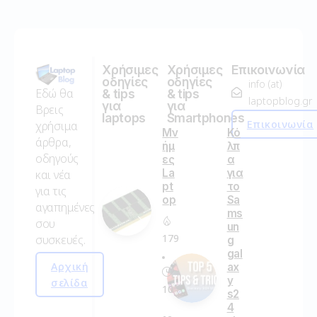
Χρήσιμες
Χρήσιμες
Επικοινωνία
οδηγίες
οδηγίες
info (at)
Εδώ θα
& tips
& tips
laptopblog.gr
για
για
Βρεις
laptops
Smartphones
Επικοινωνία
χρήσιμα
Μν
Κό
άρθρα,
ήμ
λπ
οδηγούς
ες
α
La
για
και νέα
pt
το
για τις
op
Sa
αγαπημένες
ms
σου
un
179
συσκευές.
g
gal
Αρχική
ax
y
σελίδα
10
s2
4