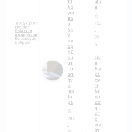
ultr
10
a
λό
γοι
πο
155
Διαχείριση
υ
cookies
δε
Πολιτική
απορρήτου
ν
Κατάλογος
αγ
άρθρων
5
ορ
άζ
ου
Liv
με
e
τα
δω
φτ
ρε
ην
άν
ά
τη
lap
λε
to
όρ
ps
ασ
η
στ
297
ο
κιν
ητ