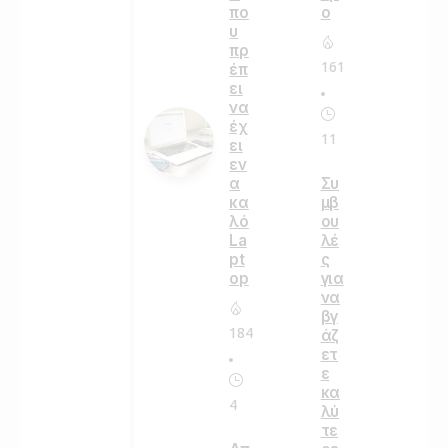
πο
ο
υ
πρ
161
έπ
ει
να
έχ
11
ει
εν
α
Συ
κα
μβ
λό
ου
La
λέ
pt
ς
op
για
να
βγ
184
άζ
ετ
ε
κα
4
λύ
τε