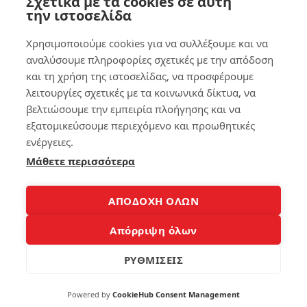
Σχετικά με τα cookies σε αυτή
ς
ό ή
την ιστοσελίδα
το
ta
Χρησιμοποιούμε cookies για να συλλέξουμε και να
218
ble
αναλύσουμε πληροφορίες σχετικές με την απόδοση
t
εύ
και τη χρήση της ιστοσελίδας, να προσφέρουμε
κο
λειτουργίες σχετικές με τα κοινωνικά δίκτυα, να
12
λα
βελτιώσουμε την εμπειρία πλοήγησης και να
!
εξατομικεύσουμε περιεχόμενο και προωθητικές
Οθ
όν
ενέργειες.
163
η
Μάθετε περισσότερα
lap
to
p
7
ΑΠΟΔΟΧΗ ΟΛΩΝ
δε
ν
Απόρριψη όλων
αν
Κε
άβ
ρδ
ει
ίσ
ΡΥΘΜΙΣΕΙΣ
τε
χώ
209
Powered by
CookieHub Consent Management
ρο: