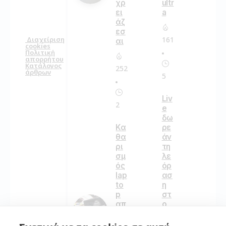
χρ
ultr
ει
a
άζ
εσ
161
Διαχείριση
αι
cookies
Πολιτική
απορρήτου
Κατάλογος
252
άρθρων
5
Liv
2
e
δω
Κα
ρε
θα
άν
ρι
τη
σμ
λε
ός
όρ
lap
ασ
to
η
p
στ
απ
ο
ό
κιν
ιού
ητ