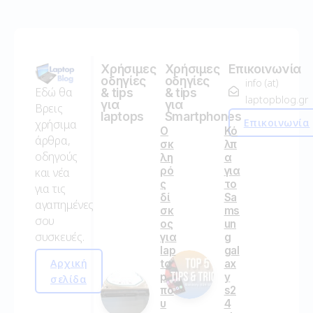
Χρήσιμες
Χρήσιμες
Επικοινωνία
οδηγίες
οδηγίες
info (at)
Εδώ θα
& tips
& tips
laptopblog.gr
για
για
Βρεις
laptops
Smartphones
Επικοινωνία
χρήσιμα
Ο
Κό
άρθρα,
σκ
λπ
οδηγούς
λη
α
ρό
για
και νέα
ς
το
για τις
δί
Sa
αγαπημένες
σκ
ms
σου
ος
un
συσκευές.
για
g
lap
gal
Αρχική
to
ax
p
y
σελίδα
πο
s2
υ
4