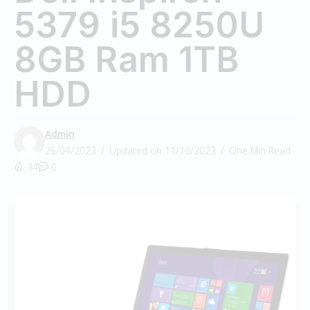
5379 i5 8250U
8GB Ram 1TB
HDD
Admin
26/04/2023
Updated on 11/10/2023
One Min Read
34
0