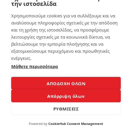
την ιστοσελίδα
για
να
7
Χρησιμοποιούμε cookies για να συλλέξουμε και να
Ξ
τρ
αν
όπ
αναλύσουμε πληροφορίες σχετικές με την απόδοση
αβ
οι
και τη χρήση της ιστοσελίδας, να προσφέρουμε
ρεί
για
λειτουργίες σχετικές με τα κοινωνικά δίκτυα, να
ς
να
το
βελτιώσουμε την εμπειρία πλοήγησης και να
κά
Δί
νε
εξατομικεύσουμε περιεχόμενο και προωθητικές
κτ
τε
ενέργειες.
υό
το
σο
Μάθετε περισσότερα
Sm
υ
art
Ph
on
ΑΠΟΔΟΧΗ ΟΛΩΝ
276
e
έξ
Απόρριψη όλων
υπ
νο
ΡΥΘΜΙΣΕΙΣ
4
140
Πώ
Powered by
CookieHub Consent Management
ς