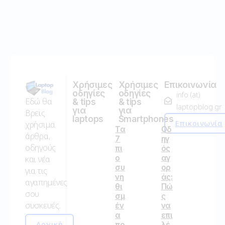
Χρήσιμες
Χρήσιμες
Επικοινωνία
οδηγίες
οδηγίες
info (at)
Εδώ θα
& tips
& tips
laptopblog.gr
για
για
Βρεις
laptops
Smartphones
Επικοινωνία
χρήσιμα
Τα
Οδ
άρθρα,
7
ηγ
οδηγούς
πι
ός
ο
αγ
και νέα
συ
ορ
για τις
νη
άς:
αγαπημένες
θι
Πώ
σου
σμ
ς
συσκευές.
έν
να
α
επι
Αρχική
πρ
λέ