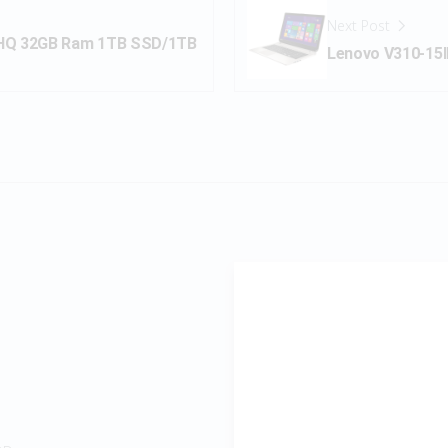
Next Post
00HQ 32GB Ram 1TB SSD/1TB
Lenovo V310-15