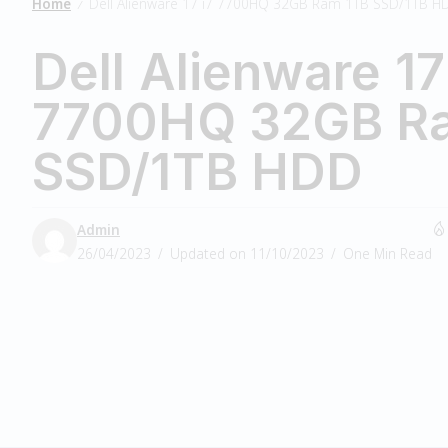
Home
Dell Alienware 17 i7 7700HQ 32GB Ram 1TB SSD/1TB H
/
Dell Alienware 17
7700HQ 32GB R
SSD/1TB HDD
Admin
26/04/2023
Updated on 11/10/2023
One Min Read