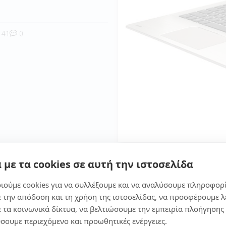
41
0
 με τα cookies σε αυτή την ιστοσελίδα
με ότι είναι ιδανικό για πολλούς χρήστες, για τον μαθητή κ
καθημερινές εργασίες. Όπως και την καθημερινή χρήση, παι
ιούμε cookies για να συλλέξουμε και να αναλύσουμε πληροφορ
ε την απόδοση και τη χρήση της ιστοσελίδας, να προσφέρουμε λ
ε τα κοινωνικά δίκτυα, να βελτιώσουμε την εμπειρία πλοήγησης 
σουμε περιεχόμενο και προωθητικές ενέργειες.