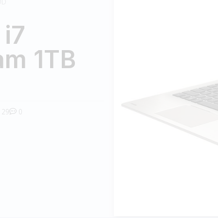
DD
 i7
am 1TB
29
0