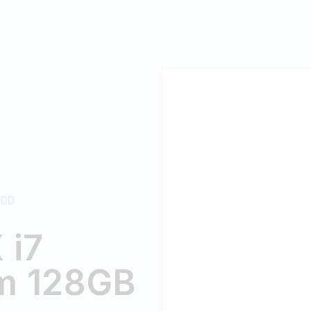
HDD
 i7
m 128GB