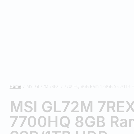
Home
MSI GL72M 7REX i7 7700HQ 8GB Ram 128GB SSD/1TB 
/
MSI GL72M 7REX
7700HQ 8GB Ra