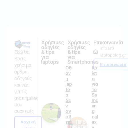
Χρήσιμες
Χρήσιμες
Επικοινωνία
οδηγίες
οδηγίες
info (at)
Εδώ θα
& tips
& tips
laptopblog.gr
για
για
Βρεις
laptops
Smartphones
Επικοινωνία
χρήσιμα
Οθ
Κό
άρθρα,
όν
λπ
οδηγούς
η
α
lap
για
και νέα
to
το
για τις
p
Sa
αγαπημένες
δε
ms
σου
ν
un
συσκευές.
αν
g
άβ
gal
Αρχική
ει
ax
y