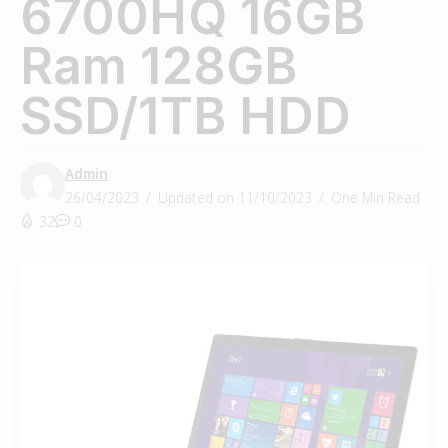
6700HQ 16GB
Ram 128GB
SSD/1TB HDD
Admin
26/04/2023
Updated on 11/10/2023
One Min Read
32
0