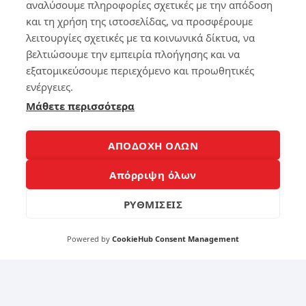
αναλύσουμε πληροφορίες σχετικές με την απόδοση
3
ητ
και τη χρήση της ιστοσελίδας, να προσφέρουμε
ό
Πω
σο
λειτουργίες σχετικές με τα κοινωνικά δίκτυα, να
ς
υ
βελτιώσουμε την εμπειρία πλοήγησης και να
να
στ
εξατομικεύσουμε περιεχόμενο και προωθητικές
φτ
ο
ενέργειες.
ιά
αθ
ξω
όρ
Μάθετε περισσότερα
τη
υβ
ν
ο
ώρ
ΑΠΟΔΟΧΗ ΟΛΩΝ
α
159
στ
Απόρριψη όλων
ο
La
ΡΥΘΜΙΣΕΙΣ
pt
11
op
Powered by
CookieHub Consent Management
Συ
258
μβ
ου
λέ
ς
9