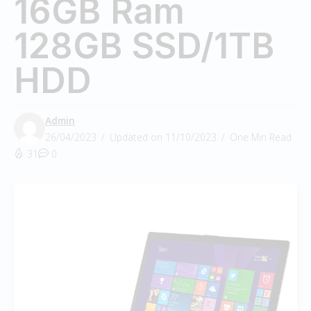
16GB Ram
128GB SSD/1TB
HDD
Admin
26/04/2023
Updated on 11/10/2023
One Min Read
31
0