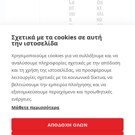
La
δα
pt
κτ
op
υλι
s
κό
τι
απ
πρ
οτ
Σχετικά με τα cookies σε αυτή
έπ
ύπ
ει
ωμ
την ιστοσελίδα
να
α
πρ
στ
Χρησιμοποιούμε cookies για να συλλέξουμε και να
οσ
ο
αναλύσουμε πληροφορίες σχετικές με την απόδοση
έξ
sm
και τη χρήση της ιστοσελίδας, να προσφέρουμε
ετ
art
ε
ph
λειτουργίες σχετικές με τα κοινωνικά δίκτυα, να
on
βελτιώσουμε την εμπειρία πλοήγησης και να
e
εξατομικεύσουμε περιεχόμενο και προωθητικές
181
ενέργειες.
132
Μάθετε περισσότερα
4
ΑΠΟΔΟΧΗ ΟΛΩΝ
7
Το
La