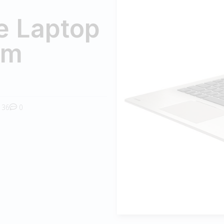
e Laptop
am
36
0