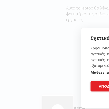
Αυτο το laptop θα λέγα
φοιτητή και τις απλές 
εργασίες.
Σχετικά
Χρησιμοπο
σχετικές μ
σχετικές μ
εξατομικεύ
Μάθετε π
ΑΠΟ
Admin