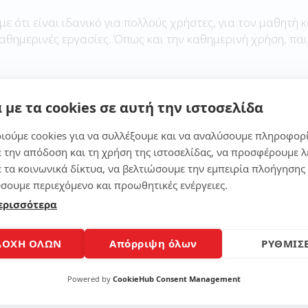
με ότι είναι ιδανικό για πολλούς χρήστες, για τον μαθητή κ
καθημερινές εργασίες. Όπως και την καθημερινή χρήση, παι
 με τα cookies σε αυτή την ιστοσελίδα
Μοίρασε το άρθρο
ιούμε cookies για να συλλέξουμε και να αναλύσουμε πληροφορ
ε την απόδοση και τη χρήση της ιστοσελίδας, να προσφέρουμε λ
ε τα κοινωνικά δίκτυα, να βελτιώσουμε την εμπειρία πλοήγησης 
σουμε περιεχόμενο και προωθητικές ενέργειες.
ερισσότερα
ΔΟΧΗ ΟΛΩΝ
Απόρριψη όλων
ΡΥΘΜΙΣΕ
Powered by
CookieHub Consent Management