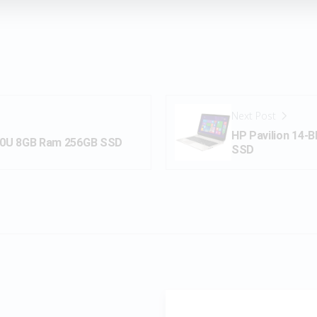
Next Post
HP Pavilion 14-
500U 8GB Ram 256GB SSD
SSD