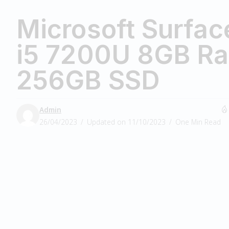
Microsoft Surfac
i5 7200U 8GB R
256GB SSD
Admin
26/04/2023
Updated on 11/10/2023
One Min Read