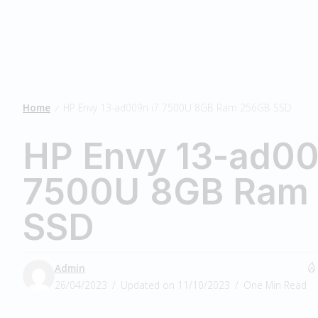
Home
HP Envy 13-ad009n i7 7500U 8GB Ram 256GB SSD
/
HP Envy 13-ad00
7500U 8GB Ram
SSD
Admin
26/04/2023
Updated on 11/10/2023
One Min Read