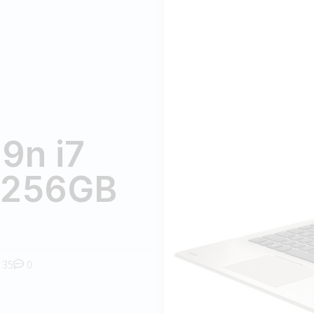
9n i7
 256GB
35
0