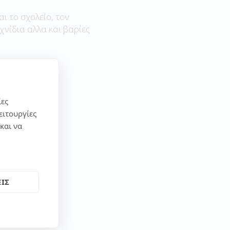
αι το σχολείο, τον
χνίδια αλλα και βαρίες
ίες
ειτουργίες
και να
ΙΣ