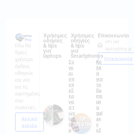
Χρήσιμες
Χρήσιμες
Επικοινωνία
οδηγίες
οδηγίες
info (at)
Εδώ θα
& tips
& tips
laptopblog.gr
για
για
Βρεις
laptops
Smartphones
Επικοινωνία
χρήσιμα
Σύ
Κό
άρθρα,
γκ
λπ
οδηγούς
ρι
α
ση
για
και νέα
επ
το
για τις
εξ
Sa
αγαπημένες
ερ
ms
σου
γα
un
συσκευές.
στ
g
ών
gal
Αρχική
lap
ax
to
y
σελίδα
p
s2