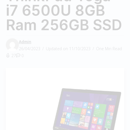
i7 6500U 8GB
Ram 256GB SSD
Admin
26/04/2023
Updated on 11/10/2023
One Min Read
27
0