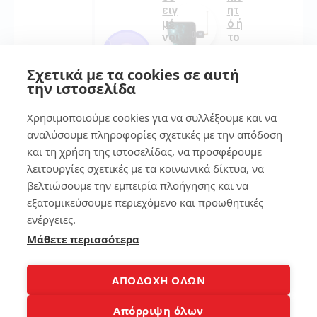
ειγ
ητ
μέ
ό ή
νοι
το
τρ
ta
όπ
ble
Σχετικά με τα cookies σε αυτή
οι
t
την ιστοσελίδα
(δ
εύ
οκι
κο
Χρησιμοποιούμε cookies για να συλλέξουμε και να
μα
λα
σμ
!
αναλύσουμε πληροφορίες σχετικές με την απόδοση
έν
και τη χρήση της ιστοσελίδας, να προσφέρουμε
οι
λειτουργίες σχετικές με τα κοινωνικά δίκτυα, να
157
απ
ό
βελτιώσουμε την εμπειρία πλοήγησης και να
εμ
εξατομικεύσουμε περιεχόμενο και προωθητικές
έν
ενέργειες.
7
α)
Μάθετε περισσότερα
Βρ
282
ες
το
ΑΠΟΔΟΧΗ ΟΛΩΝ
κιν
ητ
Απόρριψη όλων
4