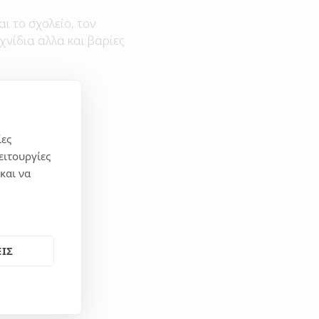
αι το σχολείο, τον
χνίδια αλλα και βαρίες
ίες
ειτουργίες
και να
ΙΣ