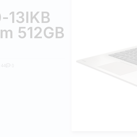
-13IKB
am 512GB
44
0