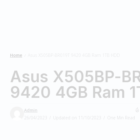
Home
Asus X505BP-BR019T 9420 4GB Ram 1TB HDD
/
Asus X505BP-B
9420 4GB Ram 
Admin
26/04/2023
Updated on 11/10/2023
One Min Read