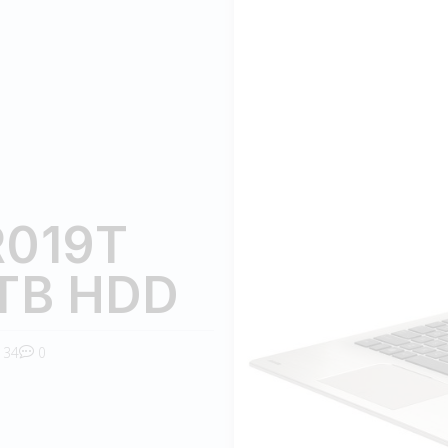
R019T
1TB HDD
34
0