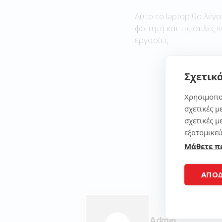
Αυτο το laptop θα λέγα
φοιτητή και τις απλές 
εργασίες.
Σχετικά
Χρησιμοπο
σχετικές μ
σχετικές μ
εξατομικεύ
Μάθετε π
ΑΠΟ
Admin