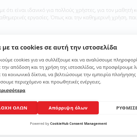
με ότι είναι ιδανικό για πολλούς χρήστες, για τον μαθητή κ
καθημερινές εργασίες. Όπως και την καθημερινή χρήση, παι
 με τα cookies σε αυτή την ιστοσελίδα
Μοίρασε το άρθρο
ιούμε cookies για να συλλέξουμε και να αναλύσουμε πληροφορ
ε την απόδοση και τη χρήση της ιστοσελίδας, να προσφέρουμε λ
ε τα κοινωνικά δίκτυα, να βελτιώσουμε την εμπειρία πλοήγησης 
σουμε περιεχόμενο και προωθητικές ενέργειες.
ερισσότερα
ΔΟΧΗ ΟΛΩΝ
Απόρριψη όλων
ΡΥΘΜΙΣΕ
Powered by
CookieHub Consent Management