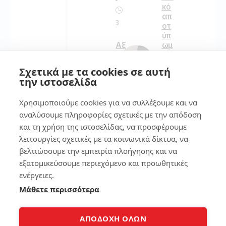
κό
απ
3
οτ
ύπ
Αξ
ωμ
ιό
α
πι
στ
Σχετικά με τα cookies σε αυτή
στ
ο
την ιστοσελίδα
α
sm
La
art
Χρησιμοποιούμε cookies για να συλλέξουμε και να
pt
ph
op
on
αναλύσουμε πληροφορίες σχετικές με την απόδοση
s
e
και τη χρήση της ιστοσελίδας, να προσφέρουμε
τι
λειτουργίες σχετικές με τα κοινωνικά δίκτυα, να
πρ
134
έπ
βελτιώσουμε την εμπειρία πλοήγησης και να
ει
εξατομικεύσουμε περιεχόμενο και προωθητικές
να
ενέργειες.
πρ
7
οσ
Μάθετε περισσότερα
έξ
ετ
7
ε
τρ
ΑΠΟΔΟΧΗ ΟΛΩΝ