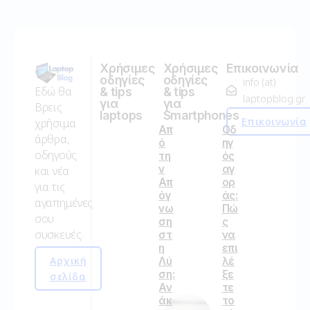
Χρήσιμες
Χρήσιμες
Επικοινωνία
οδηγίες
οδηγίες
info (at)
Εδώ θα
& tips
& tips
laptopblog.gr
για
για
Βρεις
laptops
Smartphones
Επικοινωνία
χρήσιμα
Απ
Οδ
άρθρα,
ό
ηγ
οδηγούς
τη
ός
ν
αγ
και νέα
Απ
ορ
για τις
όγ
άς:
αγαπημένες
νω
Πώ
σου
ση
ς
συσκευές.
στ
να
η
επι
Αρχική
Λύ
λέ
ση:
ξε
σελίδα
Αν
τε
άκ
το