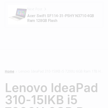
Next Post
Acer Swift SF114-31-P5HY N3710 4GB
Ram 128GB Flash
Home
Lenovo IdeaPad 310-15IKB i5 7200U 6GB Ram 1TB HDD
/
Lenovo IdeaPad
310-15IKB i5