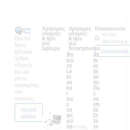
Χρήσιμες
Χρήσιμες
Επικοινωνία
οδηγίες
οδηγίες
info (at)
Εδώ θα
& tips
& tips
laptopblog.gr
για
για
Βρεις
laptops
Smartphones
Επικοινωνία
χρήσιμα
Φό
Οδ
άρθρα,
ρτι
ηγ
οδηγούς
ση
ός
La
αγ
και νέα
pt
ορ
για τις
op
άς:
αγαπημένες
κα
Πώ
σου
ι
ς
συσκευές.
πω
να
ς
επι
Αρχική
να
λέ
φο
ξε
σελίδα
ρτί
τε
σε
το