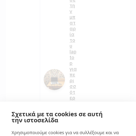
τη
ν
μπ
ατ
αρ
ία
το
υ
lap
to
p
για
πε
ρι
σσ
ότ
ερ
η
αυ
Σχετικά με τα cookies σε αυτή
το
την ιστοσελίδα
νο
μι
Χρησιμοποιούμε cookies για να συλλέξουμε και να
α