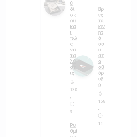
ύ
δί
Βρ
σκ
ες
ου
το
κα
κιν
ι
ητ
πώ
ό
ς
σο
να
υ
τα
στ
λύ
ο
σε
αθ
ις
όρ
υβ
ο
130
158
3
11
Ρυ
θμί
σε