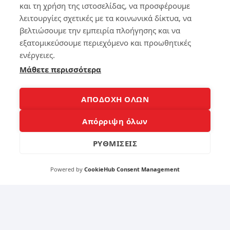
4
s2
και τη χρήση της ιστοσελίδας, να προσφέρουμε
4
λειτουργίες σχετικές με τα κοινωνικά δίκτυα, να
Ο
ultr
βελτιώσουμε την εμπειρία πλοήγησης και να
σκ
a
εξατομικεύσουμε περιεχόμενο και προωθητικές
λη
ρό
ενέργειες.
154
ς
Μάθετε περισσότερα
δί
σκ
ος
5
ΑΠΟΔΟΧΗ ΟΛΩΝ
για
lap
Απόρριψη όλων
to
Βρ
p
ες
πο
το
ΡΥΘΜΙΣΕΙΣ
υ
κιν
χρ
ητ
ει
Powered by
CookieHub Consent Management
ό
άζ
σο
εσ
υ
αι
στ
ο
αθ
243
όρ