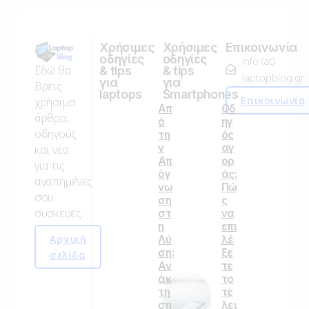
Χρήσιμες
Χρήσιμες
Επικοινωνία
οδηγίες
οδηγίες
info (at)
Εδώ θα
& tips
& tips
laptopblog.gr
για
για
Βρεις
laptops
Smartphones
Επικοινωνία
χρήσιμα
Απ
Οδ
άρθρα,
ό
ηγ
οδηγούς
τη
ός
ν
αγ
και νέα
Απ
ορ
για τις
όγ
άς:
αγαπημένες
νω
Πώ
σου
ση
ς
συσκευές.
στ
να
η
επι
Αρχική
Λύ
λέ
ση:
ξε
σελίδα
Αν
τε
άκ
το
τη
τέ
ση
λει