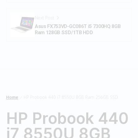
Next Post
Asus FX753VD-GC086T i5 7300HQ 8GB
Ram 128GB SSD/1TB HDD
Home
HP Probook 440 i7 8550U 8GB Ram 256GB SSD
/
HP Probook 440
i7 8550U 8GB