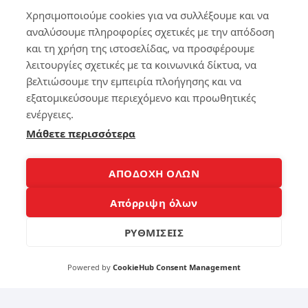
op
για
Χρησιμοποιούμε cookies για να συλλέξουμε και να
να
αναλύσουμε πληροφορίες σχετικές με την απόδοση
κά
178
νε
και τη χρήση της ιστοσελίδας, να προσφέρουμε
τε
λειτουργίες σχετικές με τα κοινωνικά δίκτυα, να
το
βελτιώσουμε την εμπειρία πλοήγησης και να
Sm
4
εξατομικεύσουμε περιεχόμενο και προωθητικές
art
Ph
ενέργειες.
Ρυ
on
Μάθετε περισσότερα
θμί
e
σε
έξ
τη
υπ
ΑΠΟΔΟΧΗ ΟΛΩΝ
ν
νο
μπ
Απόρριψη όλων
ατ
140
αρ
ία
ΡΥΘΜΙΣΕΙΣ
το
υ
4
Powered by
CookieHub Consent Management
lap
to
p
Τα
για
χα