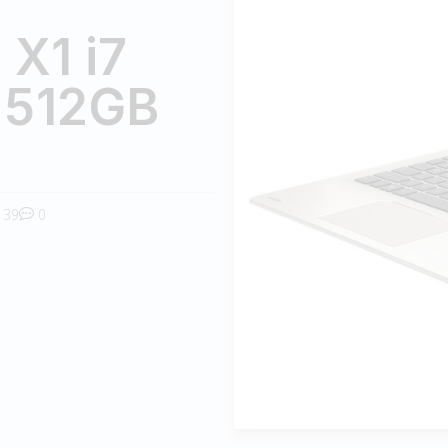
X1 i7
 512GB
39
0