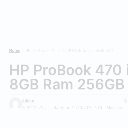
Home
HP ProBook 470 i7 7500U 8GB Ram 256GB SSD
/
HP ProBook 470 
8GB Ram 256GB
Admin
26/04/2023
Updated on 11/10/2023
One Min Read