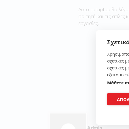
Αυτο το laptop θα λέγα
φοιτητή και τις απλές 
εργασίες.
Σχετικά
Χρησιμοπο
σχετικές μ
σχετικές μ
εξατομικεύ
Μάθετε π
ΑΠΟ
Admin