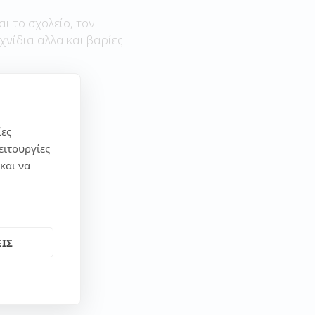
αι το σχολείο, τον
χνίδια αλλα και βαρίες
ίες
ειτουργίες
και να
ΙΣ