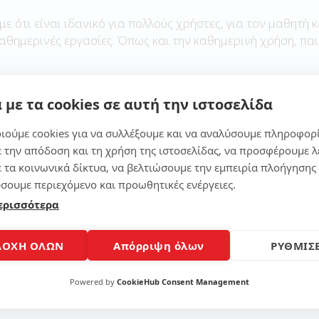
με ότι είναι ιδανικό για πολλούς χρήστες, για τον μαθητή κ
καθημερινές εργασίες. Όπως και την καθημερινή χρήση, παι
 με τα cookies σε αυτή την ιστοσελίδα
Μοίρασε το άρθρο
ιούμε cookies για να συλλέξουμε και να αναλύσουμε πληροφορ
ε την απόδοση και τη χρήση της ιστοσελίδας, να προσφέρουμε λ
ε τα κοινωνικά δίκτυα, να βελτιώσουμε την εμπειρία πλοήγησης 
σουμε περιεχόμενο και προωθητικές ενέργειες.
ερισσότερα
ΔΟΧΗ ΟΛΩΝ
Απόρριψη όλων
ΡΥΘΜΙΣΕ
Powered by
CookieHub Consent Management