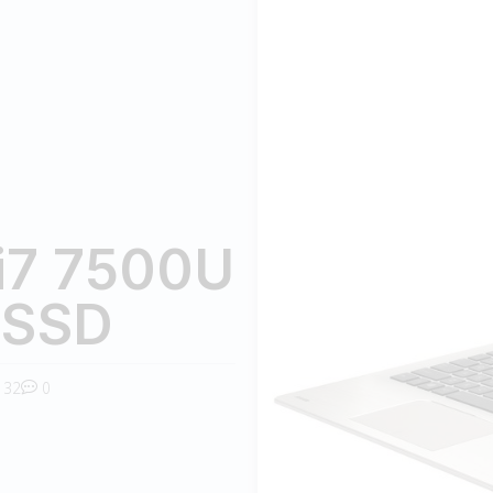
i7 7500U
 SSD
32
0