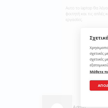
Αυτο το laptop θα λέγα
φοιτητή και τις απλές 
εργασίες.
Σχετικά
Χρησιμοπο
σχετικές μ
σχετικές μ
εξατομικεύ
Μάθετε π
ΑΠΟ
Admin