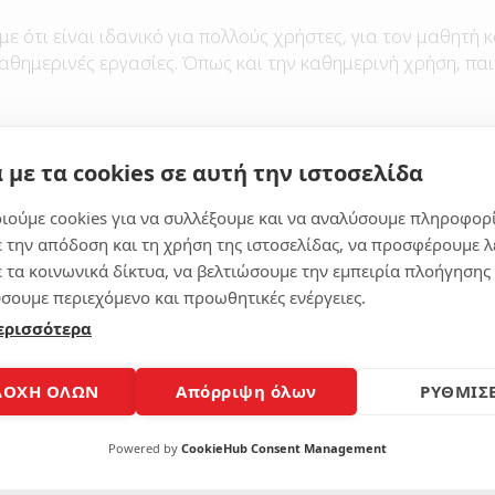
με ότι είναι ιδανικό για πολλούς χρήστες, για τον μαθητή κ
καθημερινές εργασίες. Όπως και την καθημερινή χρήση, παι
 με τα cookies σε αυτή την ιστοσελίδα
Μοίρασε το άρθρο
ιούμε cookies για να συλλέξουμε και να αναλύσουμε πληροφορ
ε την απόδοση και τη χρήση της ιστοσελίδας, να προσφέρουμε λ
ε τα κοινωνικά δίκτυα, να βελτιώσουμε την εμπειρία πλοήγησης 
σουμε περιεχόμενο και προωθητικές ενέργειες.
ερισσότερα
ΔΟΧΗ ΟΛΩΝ
Απόρριψη όλων
ΡΥΘΜΙΣΕ
Powered by
CookieHub Consent Management