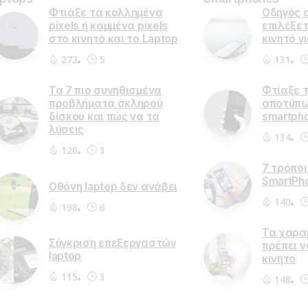
DD
2540-
4GB Ram
24
0