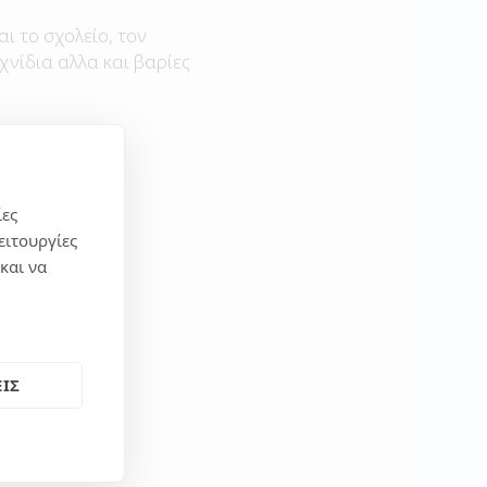
αι το σχολείο, τον
χνίδια αλλα και βαρίες
ίες
ειτουργίες
και να
ΙΣ