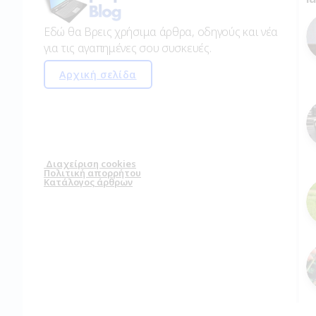
Home
Acer Extensa EX2540-58KR i5 7200U 4GB Ram 500GB H
/
Acer Extensa EX
58KR i5 7200U 
500GB HDD
Admin
26/04/2023
Updated on 11/10/2023
One Min Read