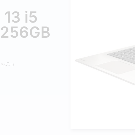
13 i5
 256GB
36
0