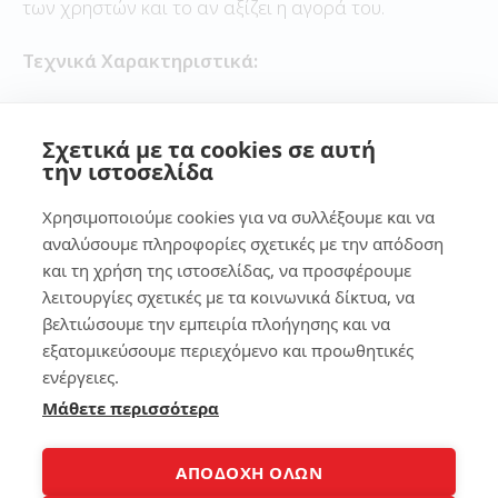
των χρηστών και το αν αξίζει η αγορά του.
Τεχνικά Χαρακτηριστικά:
Το LENOVO Tab E7 διαθέτει έναν 7-ιντσο οθόνης TFT
LCD με ανάλυση 1024 x 600 pixels. Τροφοδοτείται
Σχετικά με τα cookies σε αυτή
από έναν τετραπύρηνο επεξεργαστή MediaTek
την ιστοσελίδα
MT8167D, συνοδευόμενος από 1GB μνήμη RAM και
Χρησιμοποιούμε cookies για να συλλέξουμε και να
8GB εσωτερική αποθήκευση. Η συσκευή λειτουργεί με
αναλύσουμε πληροφορίες σχετικές με την απόδοση
το Android Go Edition, προσαρμοσμένο για συσκευές
και τη χρήση της ιστοσελίδας, να προσφέρουμε
με περιορισμένους πόρους.
λειτουργίες σχετικές με τα κοινωνικά δίκτυα, να
βελτιώσουμε την εμπειρία πλοήγησης και να
Σε ό,τι αφορά τη συνδεσιμότητα, το Tab E7 διαθέτει
εξατομικεύσουμε περιεχόμενο και προωθητικές
Wi-Fi, Bluetooth και υποστηρίζει κάρτες microSD για
ενέργειες.
επέκταση της αποθήκευσης. Δυστυχώς, δεν υπάρχει
επιλογή για σύνδεση σε κινητά δίκτυα.
Μάθετε περισσότερα
Χρώματα:
ΑΠΟΔΟΧΗ ΟΛΩΝ