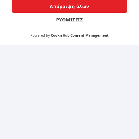
Το LENOVO Tab E7 είναι διαθέσιμο σε δύο χρώματα,
Απόρριψη όλων
το μαύρο και το λευκό. Τα χρώματα αυτά είναι
κλασικά και διακριτικά, καλύπτοντας τα γούστα των
ΡΥΘΜΙΣΕΙΣ
περισσότερων χρηστών.
Powered by
CookieHub Consent Management
Αντοχή στον Χρόνο:
Όσον αφορά την αντοχή στον χρόνο, το LENOVO
Tab E7 κατασκευάστηκε με προσιτά υλικά, πράγμα
που αντανακλάται στη γενική του ποιότητα
κατασκευής. Η πλαστική κατασκευή του μπορεί να
είναι λιγότερο ανθεκτική σε συγκριση με πιο ακριβά
tablets που χρησιμοποιούν μεταλλικά υλικά, αλλά
αυτό είναι αναμενόμενο σε αυτήν την τιμή.
Η αντοχή της συσκευής στον χρόνο εξαρτάται σε
μεγάλο βαθμό από τον τρόπο χρήσης. Αν
χρησιμοποιείται με προσοχή και προστατεύεται με
θήκη, μπορεί να διαρκέσει αρκετά χρόνια. Ωστόσο,