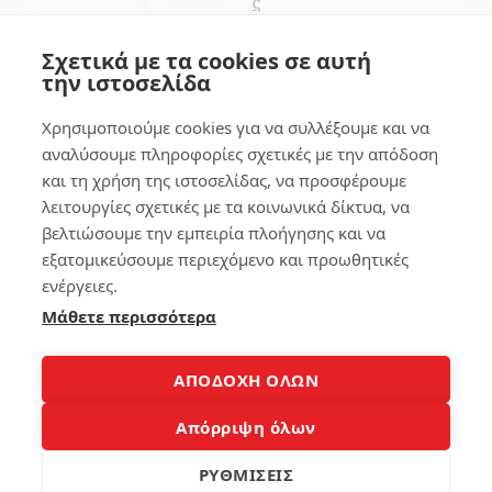
ς
να
το
Σχετικά με τα cookies σε αυτή
φτ
την ιστοσελίδα
ιά
ξει
Χρησιμοποιούμε cookies για να συλλέξουμε και να
ς
αναλύσουμε πληροφορίες σχετικές με την απόδοση
και τη χρήση της ιστοσελίδας, να προσφέρουμε
175
λειτουργίες σχετικές με τα κοινωνικά δίκτυα, να
βελτιώσουμε την εμπειρία πλοήγησης και να
εξατομικεύσουμε περιεχόμενο και προωθητικές
4
ενέργειες.
Μάθετε περισσότερα
Copyright 2008-2026 © Laptopblog.gr Όλα τα δικαιώματα
ΑΠΟΔΟΧΗ ΟΛΩΝ
κατοχυρωμένα. Όλα τα εμπορικά σήματα και λογότυπα και
σήματα αυτά αποτελούν ιδιοκτησία των νόμιμων κατόχων
Απόρριψη όλων
τους.Για οποιαδήποτε αντιγραφή, διανομή, αποθήκευση,
ΡΥΘΜΙΣΕΙΣ
επικοινωνία, δημοσίευση και αναπαραγωγή ή μεταβίβαση των