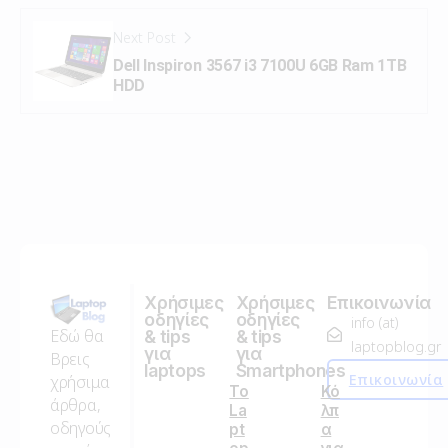
Next Post
Dell Inspiron 3567 i3 7100U 6GB Ram 1TB
HDD
Χρήσιμες
Χρήσιμες
Επικοινωνία
οδηγίες
οδηγίες
info (at)
Εδώ θα
& tips
& tips
laptopblog.gr
για
για
Βρεις
laptops
Smartphones
Επικοινωνία
χρήσιμα
Το
Κό
άρθρα,
La
λπ
οδηγούς
pt
α