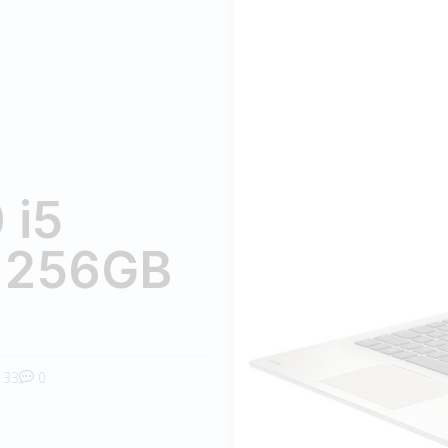
 i5
 256GB
33
0