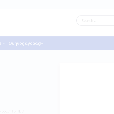
s
Οδηγος αγορας
B SSD/1TB HDD