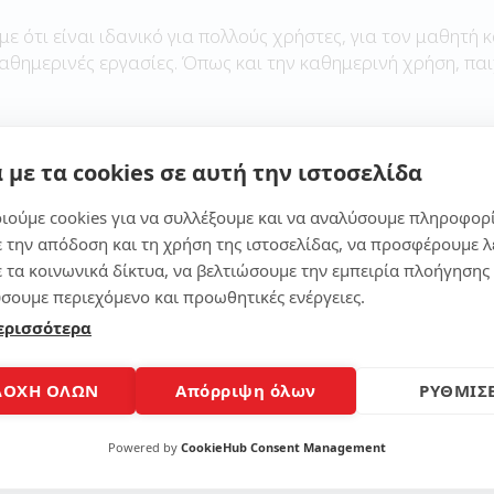
με ότι είναι ιδανικό για πολλούς χρήστες, για τον μαθητή κ
καθημερινές εργασίες. Όπως και την καθημερινή χρήση, παι
 με τα cookies σε αυτή την ιστοσελίδα
Μοίρασε το άρθρο
ιούμε cookies για να συλλέξουμε και να αναλύσουμε πληροφορ
ε την απόδοση και τη χρήση της ιστοσελίδας, να προσφέρουμε λ
ε τα κοινωνικά δίκτυα, να βελτιώσουμε την εμπειρία πλοήγησης 
σουμε περιεχόμενο και προωθητικές ενέργειες.
ερισσότερα
ΔΟΧΗ ΟΛΩΝ
Απόρριψη όλων
ΡΥΘΜΙΣΕ
Powered by
CookieHub Consent Management