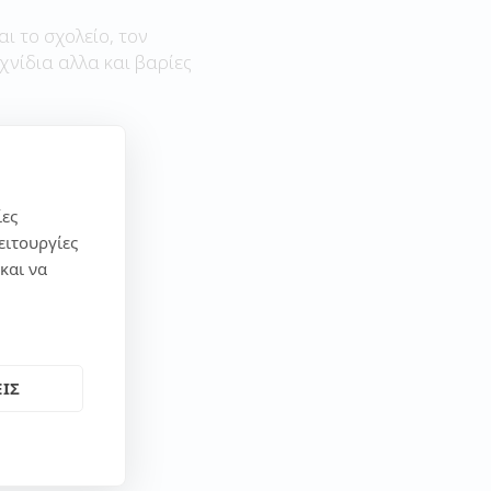
αι το σχολείο, τον
χνίδια αλλα και βαρίες
ίες
ειτουργίες
και να
ΙΣ