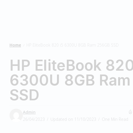
Home
HP EliteBook 820 i5 6300U 8GB Ram 256GB SSD
/
HP EliteBook 820
6300U 8GB Ram
SSD
Admin
26/04/2023
Updated on 11/10/2023
One Min Read