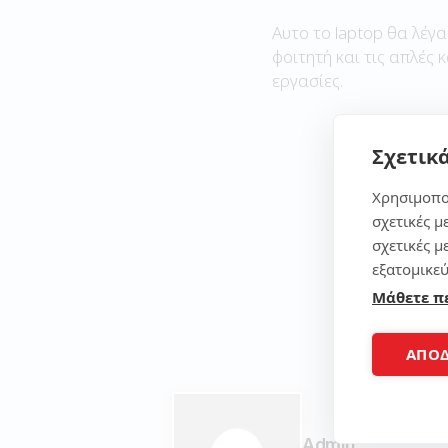
Αυτο το laptop θα λέγα
φοιτητή και τις απλές 
εργασίες.
Σχετικά
Χρησιμοπο
σχετικές μ
σχετικές μ
εξατομικεύ
Μάθετε π
ΑΠΟ
Admin