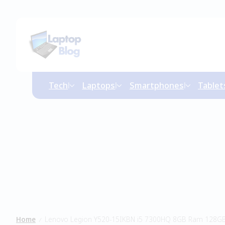
Tech
Laptops
Smartphones
Tablet
Home
Lenovo Legion Y520-15IKBN i5 7300HQ 8GB Ram 128G
/