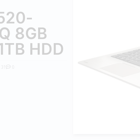
520-
HQ 8GB
1TB HDD
31
0