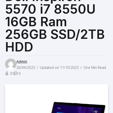
5570 i7 8550U
16GB Ram
256GB SSD/2TB
HDD
Admin
26/04/2023
Updated on 11/10/2023
One Min Read
31
0