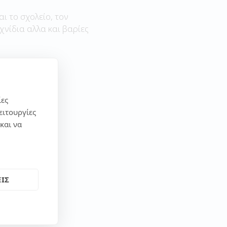
αι το σχολείο, τον
χνίδια αλλα και βαρίες
ίες
ειτουργίες
και να
ΙΣ