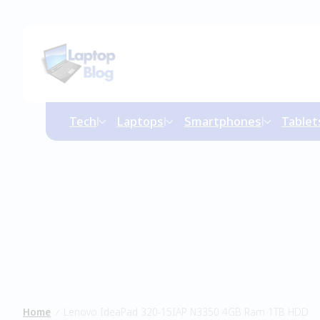
Tech
Laptops
Smartphones
Tablet
Home
Lenovo IdeaPad 320-15IAP N3350 4GB Ram 1TB HDD
/