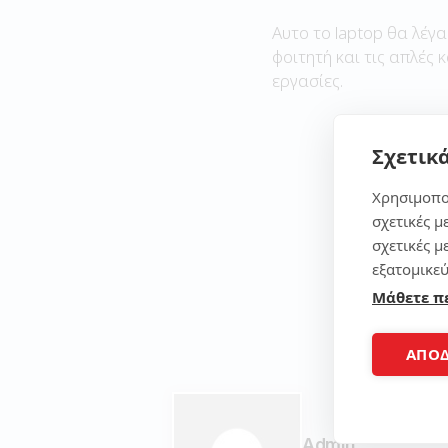
Αυτο το laptop θα λέγα
φοιτητή και τις απλές 
εργασίες.
Σχετικά
Χρησιμοπο
σχετικές μ
σχετικές μ
εξατομικεύ
Μάθετε π
ΑΠΟ
Admin