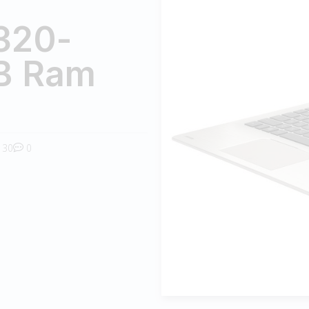
320-
B Ram
30
0