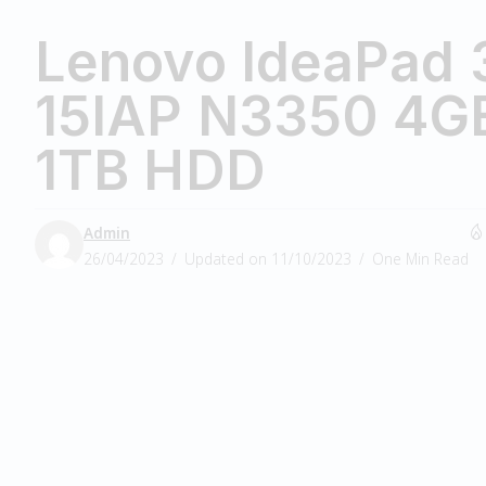
Lenovo IdeaPad 
15IAP N3350 4G
1TB HDD
Admin
26/04/2023
Updated on 11/10/2023
One Min Read