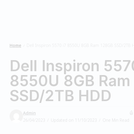
Home
Dell Inspiron 5570 i7 8550U 8GB Ram 128GB SSD/2TB
/
Dell Inspiron 557
8550U 8GB Ram
SSD/2TB HDD
Admin
26/04/2023
Updated on 11/10/2023
One Min Read