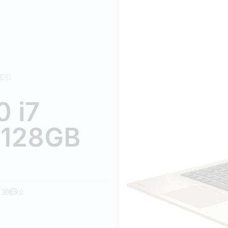
 HDD
0 i7
 128GB
30
0