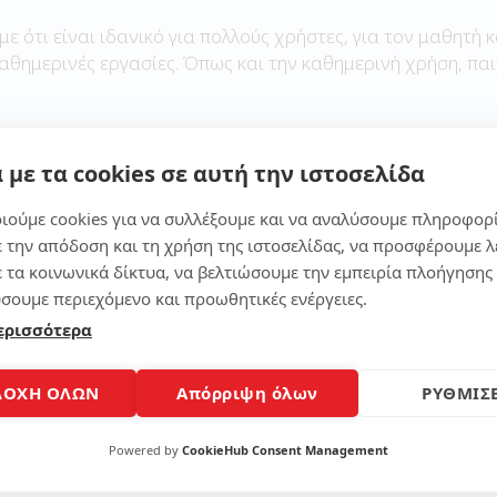
με ότι είναι ιδανικό για πολλούς χρήστες, για τον μαθητή κ
καθημερινές εργασίες. Όπως και την καθημερινή χρήση, παι
 με τα cookies σε αυτή την ιστοσελίδα
Μοίρασε το άρθρο
ιούμε cookies για να συλλέξουμε και να αναλύσουμε πληροφορ
ε την απόδοση και τη χρήση της ιστοσελίδας, να προσφέρουμε λ
ε τα κοινωνικά δίκτυα, να βελτιώσουμε την εμπειρία πλοήγησης 
σουμε περιεχόμενο και προωθητικές ενέργειες.
ερισσότερα
ΔΟΧΗ ΟΛΩΝ
Απόρριψη όλων
ΡΥΘΜΙΣΕ
Powered by
CookieHub Consent Management