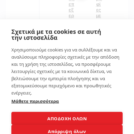
επ
φί
εξ
ες
ερ
με
γα
το
στ
iPh
Σχετικά με τα cookies σε αυτή
ών
on
την ιστοσελίδα
lap
e
to
σα
Χρησιμοποιούμε cookies για να συλλέξουμε και να
p
ς
αναλύσουμε πληροφορίες σχετικές με την απόδοση
και τη χρήση της ιστοσελίδας, να προσφέρουμε
123
162
λειτουργίες σχετικές με τα κοινωνικά δίκτυα, να
βελτιώσουμε την εμπειρία πλοήγησης και να
εξατομικεύσουμε περιεχόμενο και προωθητικές
3
3
ενέργειες.
Μάθετε περισσότερα
Copyright 2008-2026 © Laptopblog.gr Όλα τα δικαιώματα
ΑΠΟΔΟΧΗ ΟΛΩΝ
κατοχυρωμένα. Όλα τα εμπορικά σήματα και λογότυπα και
σήματα αυτά αποτελούν ιδιοκτησία των νόμιμων κατόχων
Απόρριψη όλων