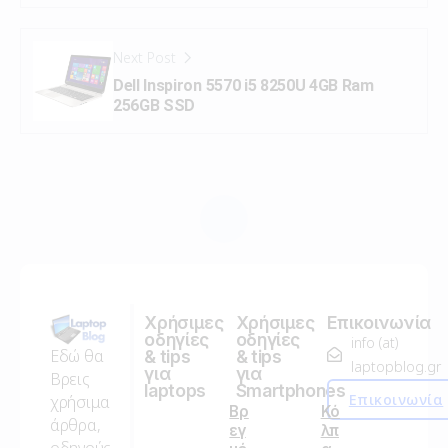
Next Post
Dell Inspiron 5570 i5 8250U 4GB Ram
256GB SSD
Χρήσιμες
Χρήσιμες
Επικοινωνία
οδηγίες
οδηγίες
info (at)
Εδώ θα
& tips
& tips
laptopblog.gr
για
για
Βρεις
laptops
Smartphones
Επικοινωνία
χρήσιμα
Βρ
Κό
άρθρα,
εγ
λπ