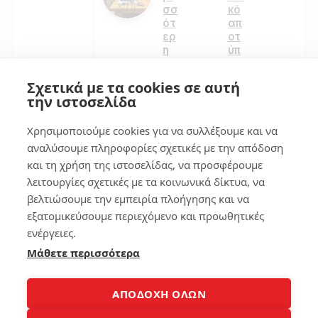
σσ
κό
ότ
απ
ερ
οτ
η
ύπ
αυ
ωμ
το
α
Σχετικά με τα cookies σε αυτή
νο
στ
την ιστοσελίδα
μι
ο
α
sm
Χρησιμοποιούμε cookies για να συλλέξουμε και να
art
ph
αναλύσουμε πληροφορίες σχετικές με την απόδοση
185
on
και τη χρήση της ιστοσελίδας, να προσφέρουμε
e
λειτουργίες σχετικές με τα κοινωνικά δίκτυα, να
βελτιώσουμε την εμπειρία πλοήγησης και να
6
134
εξατομικεύσουμε περιεχόμενο και προωθητικές
ενέργειες.
Φό
Μάθετε περισσότερα
ρτι
7
ση
La
pt
7
ΑΠΟΔΟΧΗ ΟΛΩΝ
op
τρ