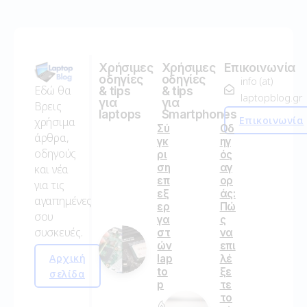
Χρήσιμες
Χρήσιμες
Επικοινωνία
οδηγίες
οδηγίες
info (at)
Εδώ θα
& tips
& tips
laptopblog.gr
για
για
Βρεις
laptops
Smartphones
Επικοινωνία
χρήσιμα
Σύ
Οδ
άρθρα,
γκ
ηγ
οδηγούς
ρι
ός
ση
αγ
και νέα
επ
ορ
για τις
εξ
άς:
αγαπημένες
ερ
Πώ
σου
γα
ς
συσκευές.
στ
να
ών
επι
Αρχική
lap
λέ
to
ξε
σελίδα
p
τε
το