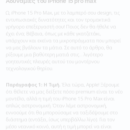
Αδυναμίες του iPhone 15 pro max
Ω, iPhone 15 Pro Max, με το λαμπερό σου design, τις
εντυπωσιακές δυνατότητες και τον τρομακτικά
γρήγορο επεξεργαστή σου! Ποιος δεν θα ήθελε να
έχει ένα; Βέβαια, όπως με κάθε γκατζετάκι,
υπάρχουν και εκείνα τα μικροπράγματα που μπορεί
να μας βγάλουν τα μάτια. Σε αυτό το άρθρο, θα
ρίξουμε μια βαθύτερη ματιά στις… λιγότερο
γοητευτικές πλευρές αυτού του μοντέρνου
τεχνολογικού θηρίου.
Παράγραφος 1: Η Τιμή.
Έλα τώρα, Apple! Ξέρουμε
ότι θέλετε να μας δείξετε πόσο premium είναι το νέο
μοντέλο, αλλά η τιμή του iPhone 15 Pro Max είναι
απλώς αστρονομική. Όταν λέμε αστρονομική,
εννοούμε ότι θα μπορούσαμε να ταξιδέψουμε στο
διάστημα (εντάξει, ίσως υπερβάλλω λίγο). Για τον
μέσο νεανικό κοινό, αυτή η τιμή μπορεί να είναι