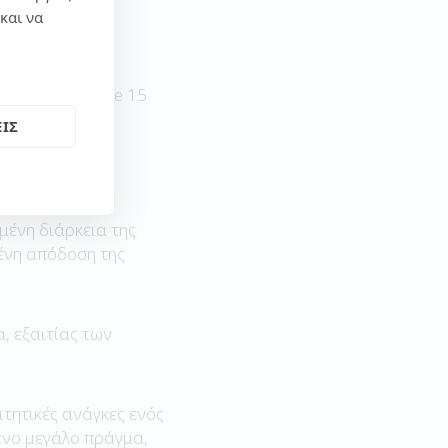
ιτρέπουν στους
και να
στούν το Iphone 15
ΙΣ
μένη διάρκεια της
μένη απόδοση της
, εξαιτίας των
ιτητικές ανάγκες ενός
ενο μεγάλο πράγμα,