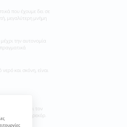
τικά που έχουμε δει σε
τή, μεγαλύτερη μνήμη
 μέχρι την αυτονομία
ι πραγματικά
νερό και σκόνη, είναι
ή κατασκευή και τον
ε προηγούμενο ρεκόρ.
ίες
ειτουργίες