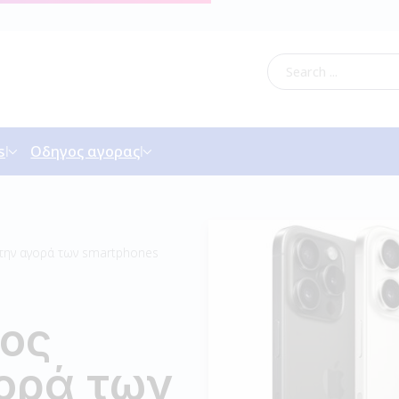
s
Οδηγος αγορας
στην αγορά των smartphones
λος
γορά των