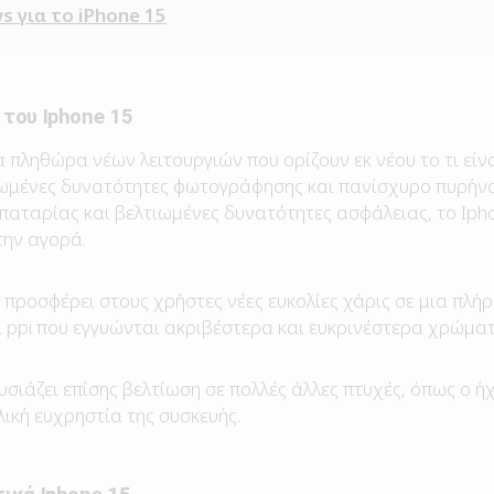
ws για το iPhone 15
του Iphone 15
α πληθώρα νέων λειτουργιών που ορίζουν εκ νέου το τι είν
ιωμένες δυνατότητες φωτογράφησης και πανίσχυρο πυρήνα
αταρίας και βελτιωμένες δυνατότητες ασφάλειας, το Ipho
την αγορά.
προσφέρει στους χρήστες νέες ευκολίες χάρις σε μια πλ
 ppi που εγγυώνται ακριβέστερα και ευκρινέστερα χρώματ
υσιάζει επίσης βελτίωση σε πολλές άλλες πτυχές, όπως ο ή
λική ευχρηστία της συσκευής.