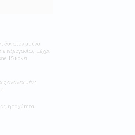
αι δυνατόν με ένα
 επεξεργασίας, μέχρι
ne 15 κάνει
ήρως ανανεωμένη
α.
χος, η ταχύτητα