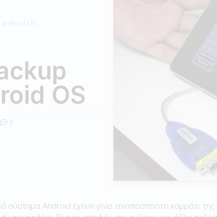
ε android OS
ackup
droid OS
0
γικό σύστημα Android έχουν γίνει αναπόσπαστο κομμάτι της