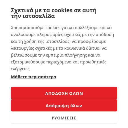
op
εύ
κο
Σχετικά με τα cookies σε αυτή
λα
την ιστοσελίδα
183
!
Χρησιμοποιούμε cookies για να συλλέξουμε και να
αναλύσουμε πληροφορίες σχετικές με την απόδοση
157
4
και τη χρήση της ιστοσελίδας, να προσφέρουμε
λειτουργίες σχετικές με τα κοινωνικά δίκτυα, να
Απ
βελτιώσουμε την εμπειρία πλοήγησης και να
7
ό
εξατομικεύσουμε περιεχόμενο και προωθητικές
τη
ν
Βρ
ενέργειες.
Απ
ες
Μάθετε περισσότερα
όγ
το
νω
κιν
ση
ητ
ΑΠΟΔΟΧΗ ΟΛΩΝ
στ
ό
η
σο
Απόρριψη όλων
Λύ
υ
ση:
στ
Αν
ο
ΡΥΘΜΙΣΕΙΣ
άκ
αθ
τη
όρ