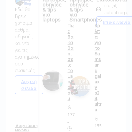
οδηγίες
οδηγίες
info (at)
Εδώ θα
& tips
& tips
laptopblog.gr
για
για
Βρεις
laptops
Smartphones
Επικοινωνία
χρήσιμα
Πω
Κό
άρθρα,
ς
λπ
οδηγούς
θα
α
κα
για
και νέα
θα
το
για τις
ρί
Sa
αγαπημένες
σε
ms
σου
ις
un
συσκευές.
το
g
La
gal
Αρχική
pt
ax
op
y
σελίδα
σο
s2
υ
4
ultr
a
177
155
Διαχείριση
cookies