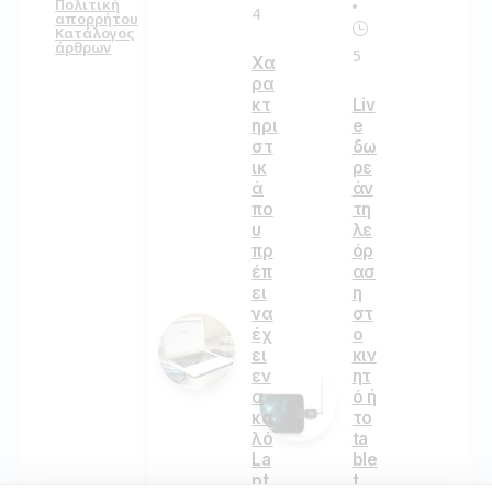
Πολιτική
4
απορρήτου
Κατάλογος
άρθρων
5
Χα
ρα
κτ
Liv
ηρι
e
στ
δω
ικ
ρε
ά
άν
πο
τη
υ
λε
πρ
όρ
έπ
ασ
ει
η
να
στ
έχ
ο
ει
κιν
εν
ητ
α
ό ή
κα
το
λό
ta
La
ble
pt
t