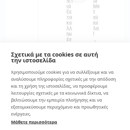
ta
Φτ
ble
ιά
t
ξε
εύ
τα
κο
κο
λα
λλ
!
ημ
έν
α
164
pix
Σχετικά με τα cookies σε αυτή
els
την ιστοσελίδα
ή
κα
7
Χρησιμοποιούμε cookies για να συλλέξουμε και να
μμ
έν
αναλύσουμε πληροφορίες σχετικές με την απόδοση
α
Συ
και τη χρήση της ιστοσελίδας, να προσφέρουμε
pix
μβ
λειτουργίες σχετικές με τα κοινωνικά δίκτυα, να
els
ου
βελτιώσουμε την εμπειρία πλοήγησης και να
στ
λέ
ο
ς
εξατομικεύσουμε περιεχόμενο και προωθητικές
κιν
για
ενέργειες.
ητ
να
Μάθετε περισσότερα
ό
βγ
κα
άζ