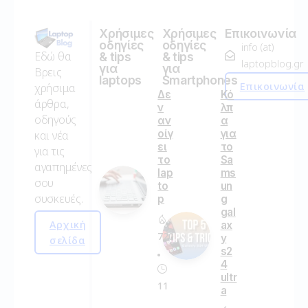
Χρήσιμες
Χρήσιμες
Επικοινωνία
οδηγίες
οδηγίες
info (at)
Εδώ θα
& tips
& tips
laptopblog.gr
για
για
Βρεις
laptops
Smartphones
Επικοινωνία
χρήσιμα
Δε
Κό
άρθρα,
ν
λπ
οδηγούς
αν
α
οίγ
για
και νέα
ει
το
για τις
το
Sa
αγαπημένες
lap
ms
σου
to
un
συσκευές.
p
g
gal
Αρχική
ax
720
y
σελίδα
s2
4
ultr
11
a