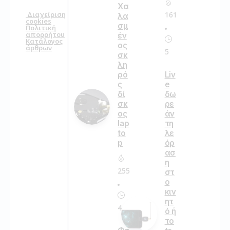
Χα
161
Διαχείριση
λα
cookies
σμ
Πολιτική
απορρήτου
έν
Κατάλογος
ος
άρθρων
5
σκ
λη
ρό
Liv
ς
e
δί
δω
σκ
ρε
ος
άν
lap
τη
to
λε
p
όρ
ασ
η
255
στ
ο
κιν
ητ
4
ό ή
το