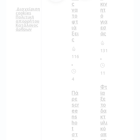
ς
κιν
Διαχείριση
να
ητ
cookies
το
ό
Πολιτική
απορρήτου
φτ
για
Κατάλογος
ιά
εσ
άρθρων
ξει
άς
ς
131
116
11
4
Φτ
Πά
ία
ρε
ξε
scr
το
ee
δα
ns
κτ
ho
υλι
t
κό
στ
απ