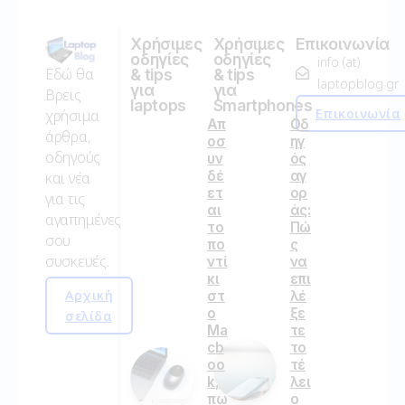
Χρήσιμες
Χρήσιμες
Επικοινωνία
οδηγίες
οδηγίες
info (at)
Εδώ θα
& tips
& tips
laptopblog.gr
για
για
Βρεις
laptops
Smartphones
Επικοινωνία
χρήσιμα
Απ
Οδ
άρθρα,
οσ
ηγ
οδηγούς
υν
ός
δέ
αγ
και νέα
ετ
ορ
για τις
αι
άς:
αγαπημένες
το
Πώ
σου
πο
ς
συσκευές.
ντί
να
κι
επι
Αρχική
στ
λέ
ο
ξε
σελίδα
Ma
τε
cb
το
oo
τέ
k,
λει
πω
ο