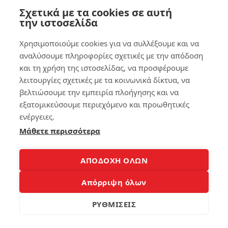
έν
να
Σχετικά με τα cookies σε αυτή
α
κά
την ιστοσελίδα
πρ
νε
οβ
τε
Χρησιμοποιούμε cookies για να συλλέξουμε και να
λή
το
μα
Sm
αναλύσουμε πληροφορίες σχετικές με την απόδοση
τα
art
και τη χρήση της ιστοσελίδας, να προσφέρουμε
σκ
Ph
λειτουργίες σχετικές με τα κοινωνικά δίκτυα, να
λη
on
βελτιώσουμε την εμπειρία πλοήγησης και να
ρο
e
ύ
έξ
εξατομικεύσουμε περιεχόμενο και προωθητικές
δί
υπ
ενέργειες.
σκ
νο
Μάθετε περισσότερα
ου
κα
140
ι
πώ
ΑΠΟΔΟΧΗ ΟΛΩΝ
ς
να
Απόρριψη όλων
4
τα
λύ
ΡΥΘΜΙΣΕΙΣ
σε
Τα
ις
χα
ρα