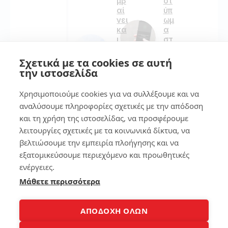
μβ
οτ
αί
ύπ
νει
ωμ
κα
α
ι
στ
Πώ
ο
ς
sm
Σχετικά με τα cookies σε αυτή
θα
art
την ιστοσελίδα
το
ph
Φτ
on
Χρησιμοποιούμε cookies για να συλλέξουμε και να
ιά
e
αναλύσουμε πληροφορίες σχετικές με την απόδοση
ξει
ς
και τη χρήση της ιστοσελίδας, να προσφέρουμε
134
Μέ
λειτουργίες σχετικές με τα κοινωνικά δίκτυα, να
σα
βελτιώσουμε την εμπειρία πλοήγησης και να
σε
εξατομικεύσουμε περιεχόμενο και προωθητικές
Λίγ
7
α
ενέργειες.
Λε
Μάθετε περισσότερα
πτ
7
ά
τρ
όπ
ΑΠΟΔΟΧΗ ΟΛΩΝ
οι
600
για