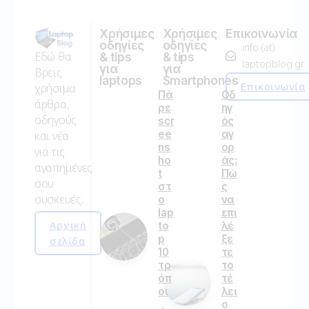
Χρήσιμες
Χρήσιμες
Επικοινωνία
οδηγίες
οδηγίες
info (at)
Εδώ θα
& tips
& tips
laptopblog.gr
για
για
Βρεις
laptops
Smartphones
Επικοινωνία
χρήσιμα
Πά
Οδ
άρθρα,
ρε
ηγ
οδηγούς
scr
ός
ee
αγ
και νέα
ns
ορ
για τις
ho
άς:
αγαπημένες
t
Πώ
σου
στ
ς
συσκευές.
ο
να
lap
επι
Αρχική
to
λέ
p
ξε
σελίδα
10
τε
τρ
το
όπ
τέ
οι
λει
ο