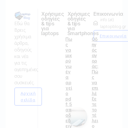
Χρήσιμες
Χρήσιμες
Επικοινωνία
οδηγίες
οδηγίες
info (at)
Εδώ θα
& tips
& tips
laptopblog.gr
για
για
Βρεις
laptops
Smartphones
Επικοινωνία
χρήσιμα
Πω
Οδ
άρθρα,
ς
ηγ
οδηγούς
να
ός
μικ
αγ
και νέα
ρύ
ορ
για τις
νω
άς:
αγαπημένες
έν
Πώ
σου
α
ς
συσκευές.
αρ
να
χεί
επι
Αρχική
ο
λέ
pd
ξε
σελίδα
f: 5
τε
απ
το
οδ
τέ
εδ
λει
ειγ
ο