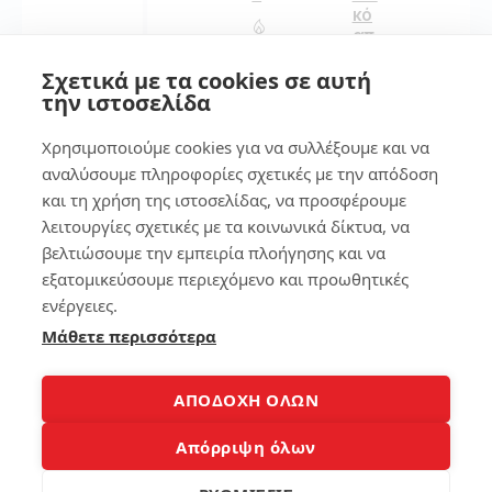
κό
απ
169
οτ
Σχετικά με τα cookies σε αυτή
ύπ
ωμ
την ιστοσελίδα
α
4
στ
Χρησιμοποιούμε cookies για να συλλέξουμε και να
ο
αναλύσουμε πληροφορίες σχετικές με την απόδοση
sm
Φό
και τη χρήση της ιστοσελίδας, να προσφέρουμε
art
ρτι
ph
ση
λειτουργίες σχετικές με τα κοινωνικά δίκτυα, να
on
La
βελτιώσουμε την εμπειρία πλοήγησης και να
e
pt
εξατομικεύσουμε περιεχόμενο και προωθητικές
op
ενέργειες.
κα
131
ι
Μάθετε περισσότερα
πω
ς
να
ΑΠΟΔΟΧΗ ΟΛΩΝ
7
φο
ρτί
Απόρριψη όλων
σε
7
τε
τρ