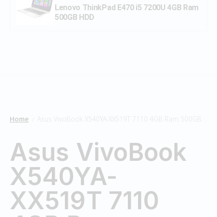
Lenovo ThinkPad E470 i5 7200U 4GB Ram
500GB HDD
Home
Asus VivoBook X540YA-XX519T 7110 4GB Ram 500GB HDD
/
Asus VivoBook
X540YA-
XX519T 7110