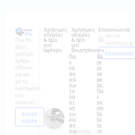
Χρήσιμες
Χρήσιμες
Επικοινωνία
οδηγίες
οδηγίες
info (at)
Εδώ θα
& tips
& tips
laptopblog.gr
για
για
Βρεις
laptops
Smartphones
Επικοινωνία
χρήσιμα
Πώ
Οδ
άρθρα,
ς
ηγ
οδηγούς
να
ός
φο
αγ
και νέα
ρτί
ορ
για τις
σω
άς:
αγαπημένες
το
Πώ
σου
λά
ς
συσκευές.
πτ
να
οπ
επι
Αρχική
χω
λέ
ρίς
ξε
σελίδα
φο
τε
ρτι
το