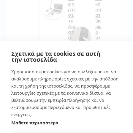
φο
κό
ρτί
απ
σε
οτ
τε
ύπ
σω
ωμ
στ
α
ά
στ
ο
sm
Σχετικά με τα cookies σε αυτή
212
art
την ιστοσελίδα
ph
on
Χρησιμοποιούμε cookies για να συλλέξουμε και να
e
4
αναλύσουμε πληροφορίες σχετικές με την απόδοση
και τη χρήση της ιστοσελίδας, να προσφέρουμε
134
Πώ
λειτουργίες σχετικές με τα κοινωνικά δίκτυα, να
ς
βελτιώσουμε την εμπειρία πλοήγησης και να
να
φο
εξατομικεύσουμε περιεχόμενο και προωθητικές
7
ρτί
ενέργειες.
σω
Μάθετε περισσότερα
το
7
λά
τρ