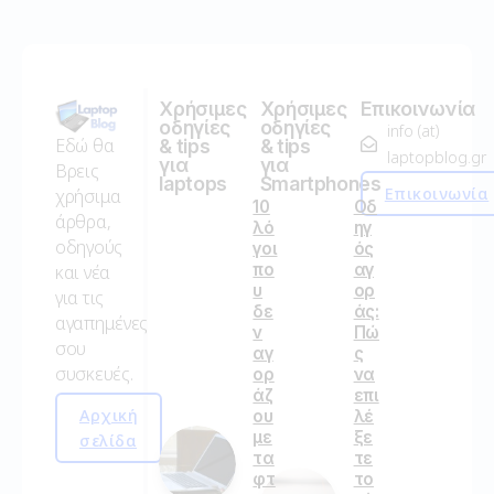
Χρήσιμες
Χρήσιμες
Επικοινωνία
οδηγίες
οδηγίες
info (at)
Εδώ θα
& tips
& tips
laptopblog.gr
για
για
Βρεις
laptops
Smartphones
Επικοινωνία
χρήσιμα
10
Οδ
άρθρα,
λό
ηγ
οδηγούς
γοι
ός
πο
αγ
και νέα
υ
ορ
για τις
δε
άς:
αγαπημένες
ν
Πώ
σου
αγ
ς
συσκευές.
ορ
να
άζ
επι
Αρχική
ου
λέ
με
ξε
σελίδα
τα
τε
φτ
το