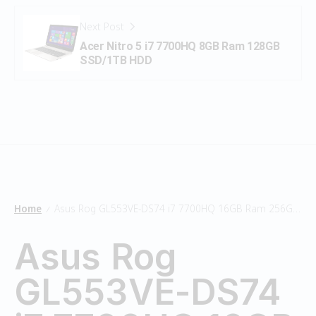
Next Post
Acer Nitro 5 i7 7700HQ 8GB Ram 128GB
SSD/1TB HDD
Home
Asus Rog GL553VE-DS74 i7 7700HQ 16GB Ram 256GB SSD/1TB HDD
/
Asus Rog
GL553VE-DS74