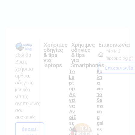
Χρήσιμες
Χρήσιμες
Επικοινωνία
οδηγίες
οδηγίες
info (at)
Εδώ θα
& tips
& tips
laptopblog.gr
για
για
Βρεις
laptops
Smartphones
Επικοινωνία
χρήσιμα
Το
Κό
άρθρα,
La
λπ
οδηγούς
pt
α
op
για
και νέα
Αρ
το
για τις
γεί
Sa
αγαπημένες
να
ms
σου
Αν
un
συσκευές.
οίξ
g
ει;
gal
Αρχική
Δε
ax
ς
y