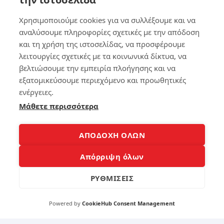
ς
ητ
ό
Χρησιμοποιούμε cookies για να συλλέξουμε και να
σο
αναλύσουμε πληροφορίες σχετικές με την απόδοση
182
υ
και τη χρήση της ιστοσελίδας, να προσφέρουμε
στ
ο
λειτουργίες σχετικές με τα κοινωνικά δίκτυα, να
αθ
βελτιώσουμε την εμπειρία πλοήγησης και να
2
όρ
εξατομικεύσουμε περιεχόμενο και προωθητικές
υβ
ενέργειες.
Συ
ο
μπ
Μάθετε περισσότερα
τώ
160
μα
τα
ΑΠΟΔΟΧΗ ΟΛΩΝ
χα
λα
11
Απόρριψη όλων
σμ
έν
ΡΥΘΜΙΣΕΙΣ
ου
Συ
σκ
μβ
λη
ου
Powered by
CookieHub Consent Management
ρο
λέ
ύ
ς