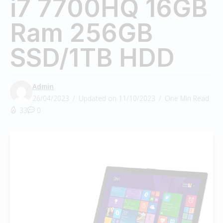
i7 7700HQ 16GB
Ram 256GB
SSD/1TB HDD
Admin
26/04/2023
Updated on 11/10/2023
One Min Read
33
0