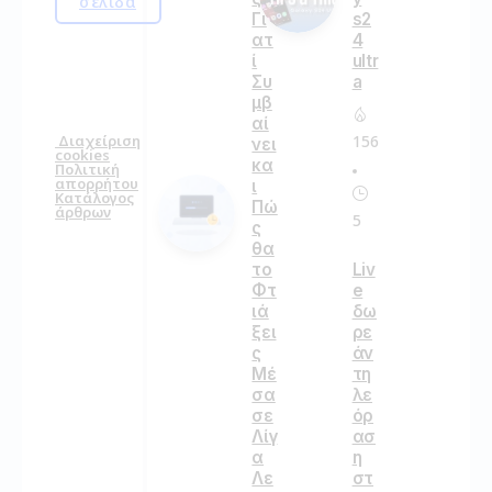
σελίδα
Γι
s2
ατ
4
ί
ultr
Συ
a
μβ
αί
156
Διαχείριση
νει
cookies
κα
Πολιτική
απορρήτου
ι
Κατάλογος
Πώ
άρθρων
5
ς
θα
το
Liv
Φτ
e
ιά
δω
ξει
ρε
ς
άν
Μέ
τη
σα
λε
σε
όρ
Λίγ
ασ
α
η
Λε
στ