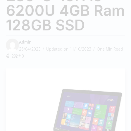
6200U 4GB Ram
128GB SSD
Admin
26/04/2023
Updated on 11/10/2023
One Min Read
29
0