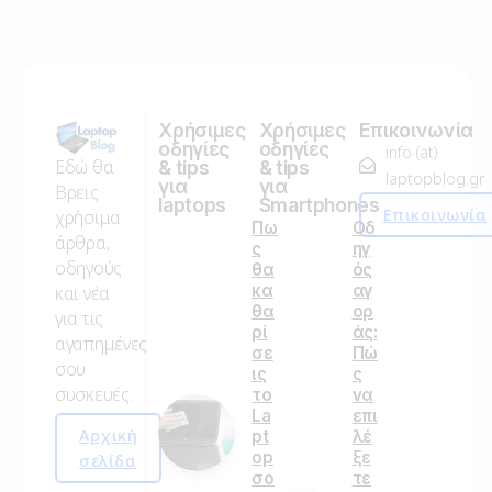
Χρήσιμες
Χρήσιμες
Επικοινωνία
οδηγίες
οδηγίες
info (at)
Εδώ θα
& tips
& tips
laptopblog.gr
για
για
Βρεις
laptops
Smartphones
Επικοινωνία
χρήσιμα
Πω
Οδ
άρθρα,
ς
ηγ
οδηγούς
θα
ός
κα
αγ
και νέα
θα
ορ
για τις
ρί
άς:
αγαπημένες
σε
Πώ
σου
ις
ς
συσκευές.
το
να
La
επι
Αρχική
pt
λέ
op
ξε
σελίδα
σο
τε