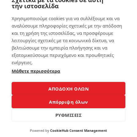
Συ
τρ
την ιστοσελίδα
μβ
όπ
αί
οι
Χρησιμοποιούμε cookies για να συλλέξουμε και να
νει
για
κα
να
αναλύσουμε πληροφορίες σχετικές με την απόδοση
ι
κά
και τη χρήση της ιστοσελίδας, να προσφέρουμε
Πώ
νε
λειτουργίες σχετικές με τα κοινωνικά δίκτυα, να
ς
τε
βελτιώσουμε την εμπειρία πλοήγησης και να
θα
το
το
Sm
εξατομικεύσουμε περιεχόμενο και προωθητικές
Φτ
art
ενέργειες.
ιά
Ph
Μάθετε περισσότερα
ξει
on
ς
e
Μέ
έξ
σα
υπ
ΑΠΟΔΟΧΗ ΟΛΩΝ
σε
νο
Λίγ
Απόρριψη όλων
α
140
Λε
ΡΥΘΜΙΣΕΙΣ
πτ
ά
Powered by
CookieHub Consent Management
4